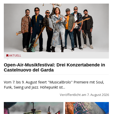
Castelnuovo del Garda: Die "Dirotta su Cuba" zu Gast beim
AKTUELL
MusicalBrolo
Open-Air-Musikfestival: Drei Konzertabende in
Castelnuovo del Garda
Vom 7. bis 9. August feiert "MusicalBrolo" Premiere mit Soul,
Funk, Swing und Jazz. Höhepunkt ist...
Veröffentlicht am
7. August 2026