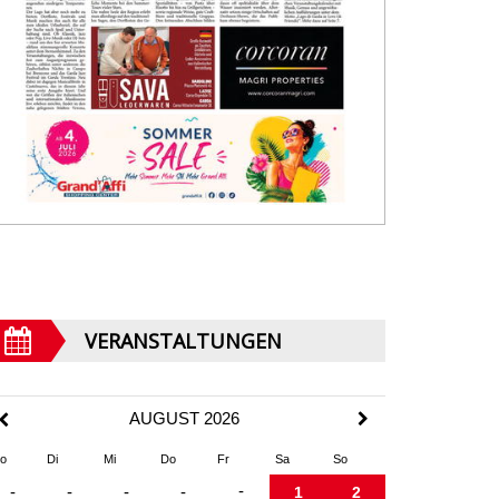
VERANSTALTUNGEN
AUGUST 2026
o
Di
Mi
Do
Fr
Sa
So
-
-
-
-
-
1
2