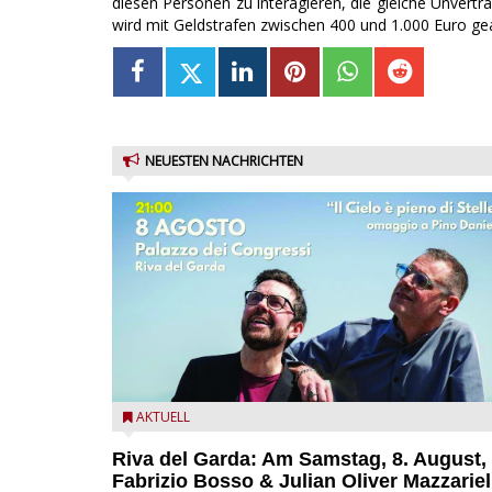
diesen Personen zu interagieren, die gleiche Unvertr
wird mit Geldstrafen zwischen 400 und 1.000 Euro ge
NEUESTEN NACHRICHTEN
Fabrizio Bosso & Julian Oliver Mazzariello zu Gast b
AKTUELL
Garda Jazz Festival
Riva del Garda: Am Samstag, 8. August,
Fabrizio Bosso & Julian Oliver Mazzariel