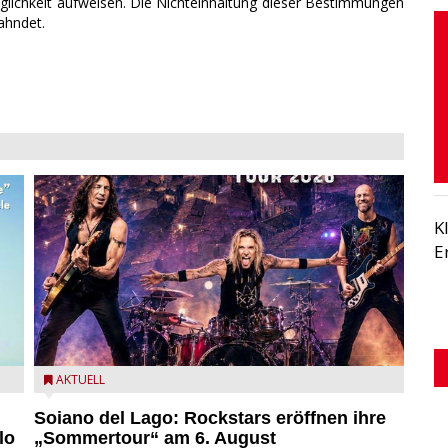
äglichkeit aufweisen. Die Nichteinhaltung dieser Bestimmungen
ahndet.
K
E
eim
Stef Burns, Will Hunt und Andrea Torresani im Summer
AKTUELL
Rock Explosion Tour
Soiano del Lago: Rockstars eröffnen ihre
lo
„Sommertour“ am 6. August