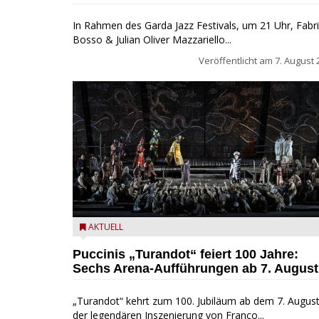
In Rahmen des Garda Jazz Festivals, um 21 Uhr, Fabri
Bosso & Julian Oliver Mazzariello...
Veröffentlicht am
7. August 
Turandot in der Arena von Verona - Ennevi für
AKTUELL
Fondazione Arena di Verona
Puccinis „Turandot“ feiert 100 Jahre:
Sechs Arena-Aufführungen ab 7. August
„Turandot“ kehrt zum 100. Jubiläum ab dem 7. August
der legendären Inszenierung von Franco...