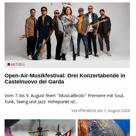
Castelnuovo del Garda: Die "Dirotta su Cuba" zu Gast beim
AKTUELL
MusicalBrolo
Open-Air-Musikfestival: Drei Konzertabende in
Castelnuovo del Garda
Vom 7. bis 9. August feiert "MusicalBrolo" Premiere mit Soul,
Funk, Swing und Jazz. Höhepunkt ist...
Veröffentlicht am
7. August 2026