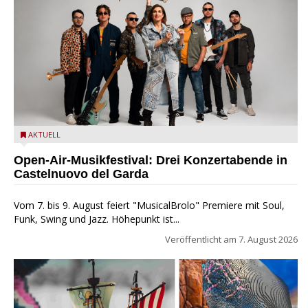
Castelnuovo del Garda: Die "Dirotta su Cuba" zu Gast beim
AKTUELL
MusicalBrolo
Open-Air-Musikfestival: Drei Konzertabende in
Castelnuovo del Garda
Vom 7. bis 9. August feiert "MusicalBrolo" Premiere mit Soul,
Funk, Swing und Jazz. Höhepunkt ist...
Veröffentlicht am
7. August 2026