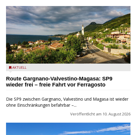
Gargnano von der SP9 aus gesehen – Foto:
AKTUELL
Giovanni415Rizza, CC BY-SA 4.0, Wikimedia Commons
Route Gargnano-Valvestino-Magasa: SP9
wieder frei – freie Fahrt vor Ferragosto
Die SP9 zwischen Gargnano, Valvestino und Magasa ist wieder
ohne Einschränkungen befahrbar –...
Veröffentlicht am
10. August 2026