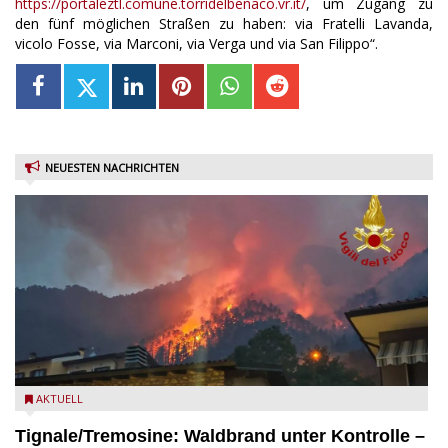
https://portaleztl.comune.torridelbenaco.vr.it/
, um Zugang zu
den fünf möglichen Straßen zu haben: via Fratelli Lavanda,
vicolo Fosse, via Marconi, via Verga und via San Filippo“.
NEUESTEN NACHRICHTEN
Der Waldbrand in der Pinie von Tignale ist unter Kontrolle -
AKTUELL
Vigili del Fuoco
Tignale/Tremosine: Waldbrand unter Kontrolle –