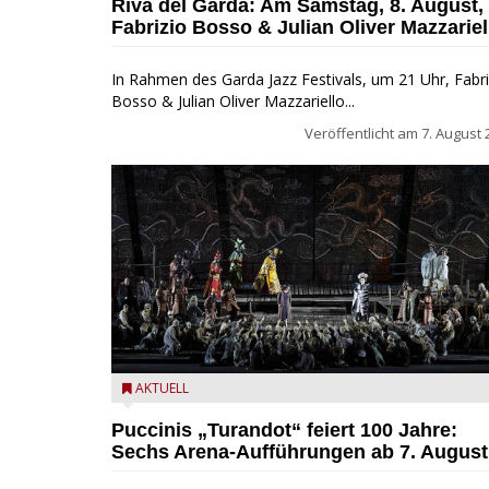
Riva del Garda: Am Samstag, 8. August,
Fabrizio Bosso & Julian Oliver Mazzariel
In Rahmen des Garda Jazz Festivals, um 21 Uhr, Fabri
Bosso & Julian Oliver Mazzariello...
Veröffentlicht am
7. August 
Turandot in der Arena von Verona - Ennevi für
AKTUELL
Fondazione Arena di Verona
Puccinis „Turandot“ feiert 100 Jahre:
Sechs Arena-Aufführungen ab 7. August