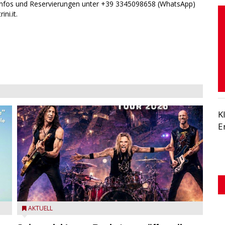
re Infos und Reservierungen unter +39 3345098658 (WhatsApp)
ni.it.
K
E
eim
Stef Burns, Will Hunt und Andrea Torresani im Summer
AKTUELL
Rock Explosion Tour