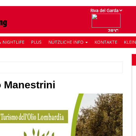
 NIGHTLIFE
PLUS
NÜTZLICHE INFO
KONTAKTE
KLEI
o Manestrini