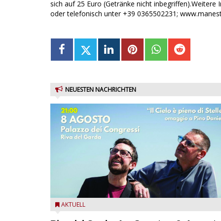
sich auf 25 Euro (Getränke nicht inbegriffen).Weite
oder telefonisch unter +39 0365502231; www.manestri
NEUESTEN NACHRICHTEN
Fabrizio Bosso & Julian Oliver Mazzariello zu Gast b
AKTUELL
Garda Jazz Festival