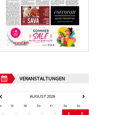
VERANSTALTUNGEN
AUGUST 2026
o
Di
Mi
Do
Fr
Sa
So
-
-
-
-
-
1
2