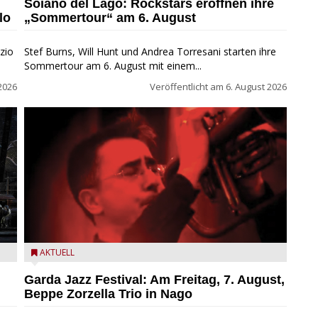
Soiano del Lago: Rockstars eröffnen ihre
lo
„Sommertour“ am 6. August
zio
Stef Burns, Will Hunt und Andrea Torresani starten ihre
Sommertour am 6. August mit einem...
2026
Veröffentlicht am
6. August 2026
Beppe Zorzella Trio zu Gast beim Garda Jazz Festival
AKTUELL
Garda Jazz Festival: Am Freitag, 7. August,
Beppe Zorzella Trio in Nago