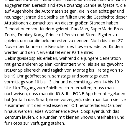
abgegrenzten Bereich sind etwa zwanzig Stände aufgestellt, die
auf Augenhöhe die Automaten zeigen, die in den achtziger und
neunziger Jahren die Spielhallen füllten und die Geschichte dieser
Attraktionen ausmachten. An diesen großen Ständen haben
Generationen von Kindern gelernt, Pac-Man, SuperMario Bros.,
Tetris, Donkey Kong, Prince of Persia und Street Fighter zu
spielen, um nur die bekanntesten zu nennen. Noch bis zum 27.
November können die Besucher des Löwen wieder zu Kindern
werden und den Nervenkitzel einer Partie ihres
Lieblingsvideospiels erleben, während die jüngere Generation
mit ganz anderen Spielen konfrontiert wird, als sie es gewohnt
ist.Der Spielbereich wird täglich von Montag bis Freitag von 15
bis 19 Uhr geöffnet sein, samstags und sonntags auch
vormittags von 10 bis 13 Uhr und nachmittags von 14 bis 19
Uhr. Um Zugang zum Spielbereich zu erhalten, muss man
nachweisen, dass man die IO & IL LEONE-App heruntergeladen
hat (einfach das Smartphone vorzeigen), oder man kann sie live
zusammen mit den Hostessen vor Ort herunterladen.Darüber
hinaus werden jedes Wochenende zwei Cosplayer durch das
Zentrum laufen, die Kunden mit kleinen Shows unterhalten und
für Fotos zur Verfügung stehen.