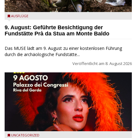
die archäologische Fundstätte Riparo Prà da Stua am Monte
AUSFLÜGE
Baldo
9. August: Geführte Besichtigung der
Fundstätte Prà da Stua am Monte Baldo
Das MUSE lädt am 9. August zu einer kostenlosen Führung
durch die archäologische Fundstätte...
Veröffentlicht am
8. August 2026
Riva del Garda - Emma Smith zu Gast beim Garda Jazz
UNCATEGORIZED