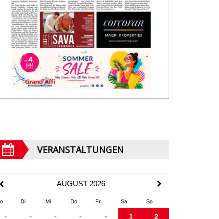
VERANSTALTUNGEN
AUGUST 2026
o
Di
Mi
Do
Fr
Sa
So
1
-
-
-
-
-
2