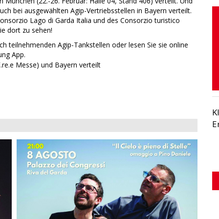
n München (22.-26. Februar: Halle 04, Stand 406) verteilt. Und
uch bei ausgewählten Agip-Vertriebsstellen in Bayern verteilt.
nsorzio Lago di Garda Italia und des Consorzio turistico
ie dort zu sehen!
h teilnehmenden Agip-Tankstellen oder lesen Sie sie online
ung App.
K
E