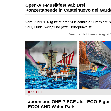
beim MusicalBrolo
Open-Air-Musikfestival: Drei
Konzertabende in Castelnuovo del Gard
Vom 7. bis 9. August feiert "MusicalBrolo" Premiere m
Soul, Funk, Swing und Jazz. Höhepunkt ist...
Veröffentlicht am
7. August 
Laboon aus ONE PIECE als LEGO-Figur im LEGOLA
AKTUELL
Water Park
Laboon aus ONE PIECE als LEGO-Figur
LEGOLAND Water Park