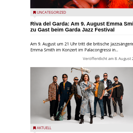
Riva del Garda - Emma Smith zu Gast beim Garda Ja
UNCATEGORIZED
Festival
Riva del Garda: Am 9. August Emma Sm
zu Gast beim Garda Jazz Festival
Am 9. August um 21 Uhr tritt die britische Jazzsängeri
Emma Smith im Konzert im Palacongressi in...
Veröffentlicht am
8. August 
Castelnuovo del Garda: Die "Dirotta su Cuba" zu Gas
AKTUELL