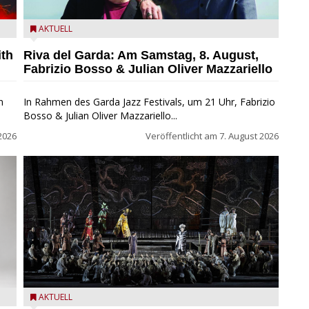
zz
Fabrizio Bosso & Julian Oliver Mazzariello zu Gast beim
AKTUELL
Garda Jazz Festival
ith
Riva del Garda: Am Samstag, 8. August,
Fabrizio Bosso & Julian Oliver Mazzariello
n
In Rahmen des Garda Jazz Festivals, um 21 Uhr, Fabrizio
Bosso & Julian Oliver Mazzariello...
2026
Veröffentlicht am
7. August 2026
t
Turandot in der Arena von Verona - Ennevi für
AKTUELL