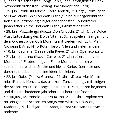
Queen“, die schönsten Songs von Queen, arrangiert für Pop-
Symphonieorchester, Gesang und 50-köpfigen Chor;
• 25. Juni, Ponti sul Mincio (Forte Ardietti, 21 Uhr): „From Japan
to USA: Studio Ghibli Vs Walt Disney“, eine außergewöhnliche
Reise zur Entdeckung einiger der schönsten Soundtracks
japanischer Anime und Walt Disneys Animationsfilme;
• 28. Juni, Pozzolengo (Piazza Don Gnocchi, 21 Uhr): „La Dolce
Vita“, Entdeckung des Dolce Vita mit Schauspielern, Sängern und
dem Orchestra dei Colli Morenici mit Liedern von Edith Piaf,
Giovanni D’Anzi, Nino Rota, Harold Arlen und vielen anderen;
• 10. Juli, Cavriana (Chiesa della Pieve, 21 Uhr): Opernkonzert;
• 21. Juli, Solferino (Piazza Castello, 21 Uhr) „C’era una volta…
Morricone“: Entdeckung von Ennio Morricone, durch einige
seiner unsterblichen Stücke und kleine Kuriositäten, die uns
durch sein Leben und seine Ideen begleiten;
• 22. Juli, Goito (Piazza Gramsci, 21 Uhr): „Disco-Musik“, ein
mitreißendes Konzert, das alle zum Tanzen bringt, mit einigen
der schönsten Disco-Songs, die in den 1960er Jahren beginnen
und die verschiedenen Jahrzehnte bis heute umfassen;
• 2. August, Marmirolo (Piazza Roma, 21.00 Uhr): Popkonzert
mit einigen der schönsten Songs von Whitney Houston,
Madonna, Michael Jackson, Abba, Barbra Streisand und vielen
anderen;