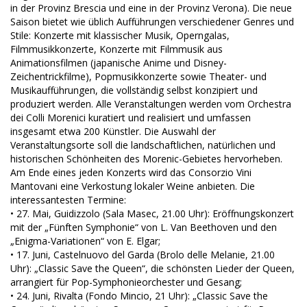
in der Provinz Brescia und eine in der Provinz Verona). Die neue
Saison bietet wie üblich Aufführungen verschiedener Genres und
Stile: Konzerte mit klassischer Musik, Operngalas,
Filmmusikkonzerte, Konzerte mit Filmmusik aus
Animationsfilmen (japanische Anime und Disney-
Zeichentrickfilme), Popmusikkonzerte sowie Theater- und
Musikaufführungen, die vollständig selbst konzipiert und
produziert werden. Alle Veranstaltungen werden vom Orchestra
dei Colli Morenici kuratiert und realisiert und umfassen
insgesamt etwa 200 Künstler. Die Auswahl der
Veranstaltungsorte soll die landschaftlichen, natürlichen und
historischen Schönheiten des Morenic-Gebietes hervorheben.
Am Ende eines jeden Konzerts wird das Consorzio Vini
Mantovani eine Verkostung lokaler Weine anbieten. Die
interessantesten Termine:
• 27. Mai, Guidizzolo (Sala Masec, 21.00 Uhr): Eröffnungskonzert
mit der „Fünften Symphonie“ von L. Van Beethoven und den
„Enigma-Variationen“ von E. Elgar;
• 17. Juni, Castelnuovo del Garda (Brolo delle Melanie, 21.00
Uhr): „Classic Save the Queen“, die schönsten Lieder der Queen,
arrangiert für Pop-Symphonieorchester und Gesang;
• 24. Juni, Rivalta (Fondo Mincio, 21 Uhr): „Classic Save the