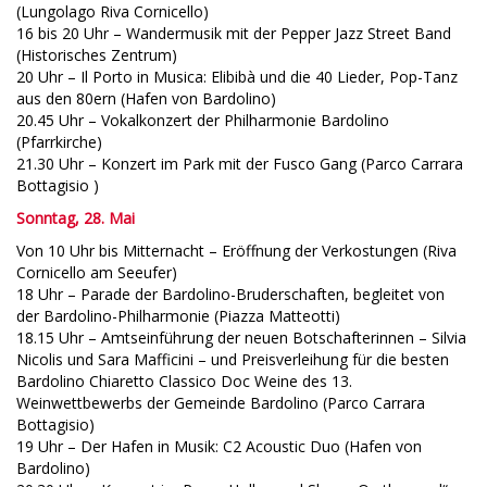
(Lungolago Riva Cornicello)
16 bis 20 Uhr – Wandermusik mit der Pepper Jazz Street Band
(Historisches Zentrum)
20 Uhr – Il Porto in Musica: Elibibà und die 40 Lieder, Pop-Tanz
aus den 80ern (Hafen von Bardolino)
20.45 Uhr – Vokalkonzert der Philharmonie Bardolino
(Pfarrkirche)
21.30 Uhr – Konzert im Park mit der Fusco Gang (Parco Carrara
Bottagisio )
Sonntag, 28. Mai
Von 10 Uhr bis Mitternacht – Eröffnung der Verkostungen (Riva
Cornicello am Seeufer)
18 Uhr – Parade der Bardolino-Bruderschaften, begleitet von
der Bardolino-Philharmonie (Piazza Matteotti)
18.15 Uhr – Amtseinführung der neuen Botschafterinnen – Silvia
Nicolis und Sara Mafficini – und Preisverleihung für die besten
Bardolino Chiaretto Classico Doc Weine des 13.
Weinwettbewerbs der Gemeinde Bardolino (Parco Carrara
Bottagisio)
19 Uhr – Der Hafen in Musik: C2 Acoustic Duo (Hafen von
Bardolino)