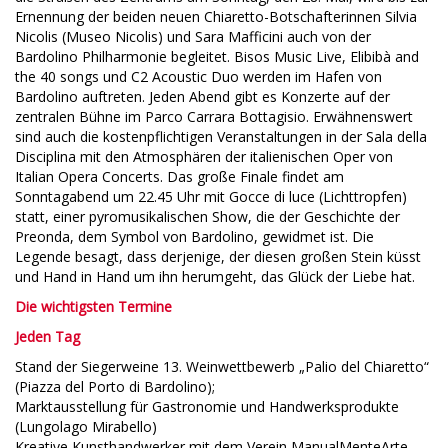
Ernennung der beiden neuen Chiaretto-Botschafterinnen Silvia
Nicolis (Museo Nicolis) und Sara Mafficini auch von der
Bardolino Philharmonie begleitet. Bisos Music Live, Elibibà and
the 40 songs und C2 Acoustic Duo werden im Hafen von
Bardolino auftreten. Jeden Abend gibt es Konzerte auf der
zentralen Bühne im Parco Carrara Bottagisio. Erwähnenswert
sind auch die kostenpflichtigen Veranstaltungen in der Sala della
Disciplina mit den Atmosphären der italienischen Oper von
Italian Opera Concerts. Das große Finale findet am
Sonntagabend um 22.45 Uhr mit Gocce di luce (Lichttropfen)
statt, einer pyromusikalischen Show, die der Geschichte der
Preonda, dem Symbol von Bardolino, gewidmet ist. Die
Legende besagt, dass derjenige, der diesen großen Stein küsst
und Hand in Hand um ihn herumgeht, das Glück der Liebe hat.
Die wichtigsten Termine
Jeden Tag
Stand der Siegerweine 13. Weinwettbewerb „Palio del Chiaretto“
(Piazza del Porto di Bardolino);
Marktausstellung für Gastronomie und Handwerksprodukte
(Lungolago Mirabello)
Kreative Kunsthandwerker mit dem Verein ManualMenteArte