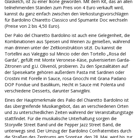
Glaskelch, ist zu einer Ikone geworden. Mit dem Kit, das an allen
teilnehmenden Ständen zum Preis von 4 Euro verkauft wird,
kannst du ganz einfach zwischen den Verkostungsvorschlägen
für Bardolino Chiaretto Classico und Spumante Doc wechseln
(Preise von 2 bis 4,50 Euro).
Der Palio del Chiaretto Bardolino ist auch eine Gelegenheit, die
Kombinationen aus Speisen und Weinen zu genießen, während
man drinnen unter der Zeltkonstruktion sitzt. Du kannst die
Tortellini aus Valeggio sul Mincio oder den Tortello „Rosa del
Garda“, gefüllt mit Monte Veronese-Käse, pulverisierten Garda-
Zitronen und g.U. Olivenöl, probieren. Zu den Spezialitäten auf
der Speisekarte gehören außerdem Pasta mit Sardinen oder
Crostini mit Forelle in Sauce, rosa Gnocchi mit Grana Padano
DOP Fondue und Basilikum, Hecht in Sauce mit Polenta und
verschiedene Desserts, darunter Sanvigilini.
Eines der Hauptmerkmale des Palio del Chiaretto Bardolino ist
das übergreifende Musikangebot, das an verschiedenen Orten
und zu unterschiedlichen Zeiten während der Veranstaltungstage
stattfindet. Für die musikalische Unterhaltung sorgen die
Storyville Street Band und die Pepper Jazz Street Band, die
unterwegs sind. Der Umzug der Bardolino Confraternities durch
die Straßen des Zentrums am Sonntag, den 28. Mai, wird bis zur