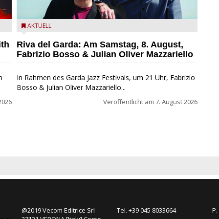
zz
Fabrizio Bosso & Julian Oliver Mazzariello zu Gast beim
AKTUELL
Garda Jazz Festival
ith
Riva del Garda: Am Samstag, 8. August,
Fabrizio Bosso & Julian Oliver Mazzariello
n
In Rahmen des Garda Jazz Festivals, um 21 Uhr, Fabrizio
Bosso & Julian Oliver Mazzariello...
2026
Veröffentlicht am
7. August 2026
@2019 Vecom Editrice Srl
Tel. +39 045 8033664
P.
37121 VERONA [Italy] Corso