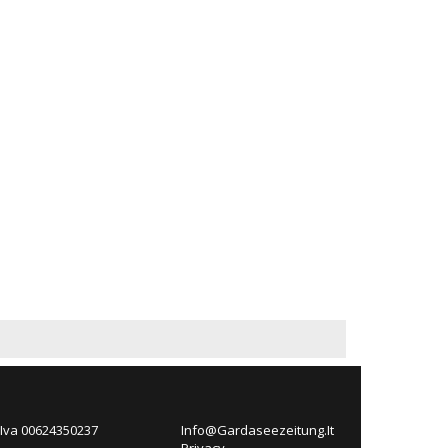
 Iva 00624350237
Info@Gardaseezeitung.It
Privacy