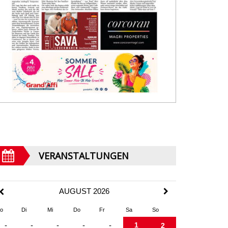
VERANSTALTUNGEN
AUGUST 2026
o
Di
Mi
Do
Fr
Sa
So
1
-
-
-
-
-
2