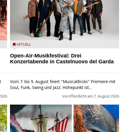
Castelnuovo del Garda: Die "Dirotta su Cuba" zu Gast
AKTUELL
beim MusicalBrolo
Open-Air-Musikfestival: Drei
Konzertabende in Castelnuovo del Garda
t
Vom 7. bis 9. August feiert "MusicalBrolo" Premiere mit
Soul, Funk, Swing und Jazz. Höhepunkt ist...
2026
Veröffentlicht am
7. August 2026