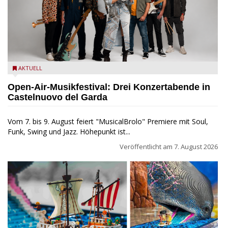
Castelnuovo del Garda: Die "Dirotta su Cuba" zu Gast beim
AKTUELL
MusicalBrolo
Open-Air-Musikfestival: Drei Konzertabende in
Castelnuovo del Garda
Vom 7. bis 9. August feiert "MusicalBrolo" Premiere mit Soul,
Funk, Swing und Jazz. Höhepunkt ist...
Veröffentlicht am
7. August 2026