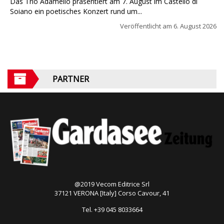
Das Trio Adamello präsentiert am 7. August im Castello di
Soiano ein poetisches Konzert rund um...
Veröffentlicht am
6. August 2026
PARTNER
@2019 Vecom Editrice Srl
37121 VERONA [Italy] Corso Cavour, 41
Tel. +39 045 8033664