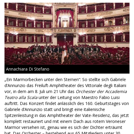
Annachiara Di Stefano
„Ein Marmorbecken unter den Sternen“: So stellte sich Gabriele
d’Annunzio das Freiluft-Amphitheater des Vittoriale degli Italiani
vor, in dem am 8. Juli um 21 Uhr das
Orchester der Accademia
Teatro alla Scala
unter der Leitung von Maestro Fabio Luisi
auftritt. Das Konzert findet anlässlich des 160. Geburtstages von
Gabriele d’Annunzio statt und bringt eine italienische
Spitzenleistung in das Amphitheater der Vate-Residenz, das jetzt
komplett restauriert und mit einem Dach aus rotem Veroneser
Marmor versehen ist, genau wie es sich der Dichter erträumt
hat. Das Orchester – bestehend aus 65 Mitgliedern unter 30