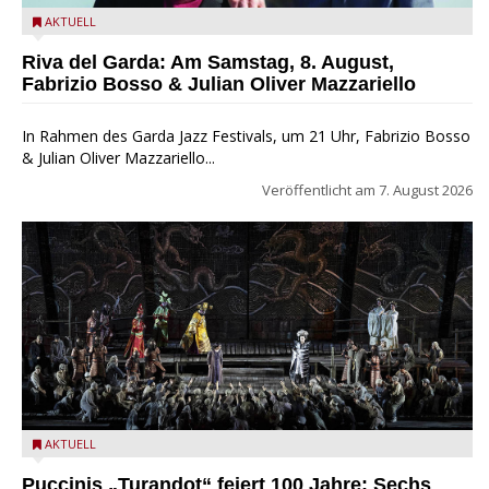
Fabrizio Bosso & Julian Oliver Mazzariello zu Gast beim Garda
AKTUELL
Jazz Festival
Riva del Garda: Am Samstag, 8. August,
Fabrizio Bosso & Julian Oliver Mazzariello
In Rahmen des Garda Jazz Festivals, um 21 Uhr, Fabrizio Bosso
& Julian Oliver Mazzariello...
Veröffentlicht am
7. August 2026
Turandot in der Arena von Verona - Ennevi für Fondazione
AKTUELL
Arena di Verona
Puccinis „Turandot“ feiert 100 Jahre: Sechs