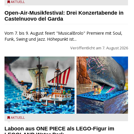
Castelnuovo del Garda: Die "Dirotta su Cuba" zu Gast beim
AKTUELL
MusicalBrolo
Open-Air-Musikfestival: Drei Konzertabende in
Castelnuovo del Garda
Vom 7. bis 9. August feiert "MusicalBrolo" Premiere mit Soul,
Funk, Swing und Jazz. Höhepunkt ist...
Veröffentlicht am
7. August 2026
Laboon aus ONE PIECE als LEGO-Figur im LEGOLAND Water
AKTUELL
Park
Laboon aus ONE PIECE als LEGO-Figur im