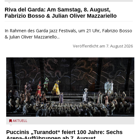
Jazz Festival
Riva del Garda: Am Samstag, 8. August,
Fabrizio Bosso & Julian Oliver Mazzariello
In Rahmen des Garda Jazz Festivals, um 21 Uhr, Fabrizio Bosso
& Julian Oliver Mazzariello...
Veröffentlicht am
7. August 2026
Turandot in der Arena von Verona - Ennevi für Fondazione
AKTUELL
Arena di Verona
Puccinis „Turandot“ feiert 100 Jahre: Sechs
Arena-Aufführungen ab 7. August