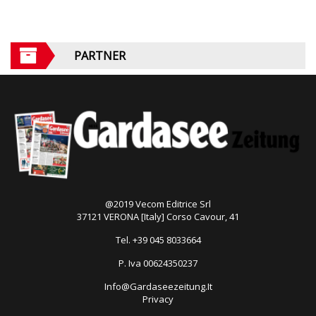
PARTNER
@2019 Vecom Editrice Srl
37121 VERONA [Italy] Corso Cavour, 41
Tel. +39 045 8033664
P. Iva 00624350237
Info@Gardaseezeitung.It
Privacy