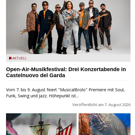
Castelnuovo del Garda: Die "Dirotta su Cuba" zu Gast beim
AKTUELL
MusicalBrolo
Open-Air-Musikfestival: Drei Konzertabende in
Castelnuovo del Garda
Vom 7. bis 9. August feiert "MusicalBrolo" Premiere mit Soul,
Funk, Swing und Jazz. Höhepunkt ist...
Veröffentlicht am
7. August 2026