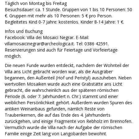
Täglich von Montag bis Freitag
Besuchsdauer: ca. 1 Stunde. Gruppen von 1 bis 10 Personen: 50
€. Gruppen mit mehr als 10 Personen: 5 € pro Person.
Begleitetes Kind 0-7 Jahre: kostenlos. Kinder 8-14 Jahre: 1 €.
Infos und Buchung
Facebook: Villa dei Mosaici Negrar. E-Mail:
villamosaicinegrar@archeologica.it. Tel: 0386 42591.
Reservierungen sind auch für Feiertage und Vorfeiertage
möglich.
Die neuen Funde wurden entdeckt, nachdem der Wohnteil der
Villa ans Licht gebracht worden war, als die Ausgräber
begannen, den Außenteil (Hof und Peristyl) auszuheben. Neben
wertvollen Mosaiken wurde auch eine Grabstätte ans Licht
gebracht, die wahrscheinlich aus der späteren römischen
Periode (6. oder 7. Jahrhundert n. Chr.) stammt und einer
weiblichen Persönlichkeit gehört. Außerdem wurden Spuren des
antiken Weinanbaus gefunden, nämlich Reste von
Traubenkernen, die auf das Ende des 4. Jahrhunderts
zurückgehen, und einige Fragmente von Rebholz im Brennofen.
Vermutlich wurde die Villa nach der Aufgabe der römischen
Familie einige Zeit lang von Langobarden bewohnt.