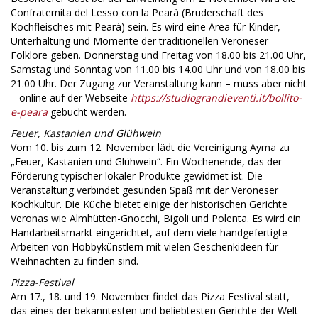
Confraternita del Lesso con la Pearà (Bruderschaft des
Kochfleisches mit Pearà) sein. Es wird eine Area für Kinder,
Unterhaltung und Momente der traditionellen Veroneser
Folklore geben. Donnerstag und Freitag von 18.00 bis 21.00 Uhr,
Samstag und Sonntag von 11.00 bis 14.00 Uhr und von 18.00 bis
21.00 Uhr. Der Zugang zur Veranstaltung kann – muss aber nicht
– online auf der Webseite
https://studiograndieventi.it/bollito-
e-peara
gebucht werden.
Feuer, Kastanien und Glühwein
Vom 10. bis zum 12. November lädt die Vereinigung Ayma zu
„Feuer, Kastanien und Glühwein“. Ein Wochenende, das der
Förderung typischer lokaler Produkte gewidmet ist. Die
Veranstaltung verbindet gesunden Spaß mit der Veroneser
Kochkultur. Die Küche bietet einige der historischen Gerichte
Veronas wie Almhütten-Gnocchi, Bigoli und Polenta. Es wird ein
Handarbeitsmarkt eingerichtet, auf dem viele handgefertigte
Arbeiten von Hobbykünstlern mit vielen Geschenkideen für
Weihnachten zu finden sind.
Pizza-Festival
Am 17., 18. und 19. November findet das Pizza Festival statt,
das eines der bekanntesten und beliebtesten Gerichte der Welt