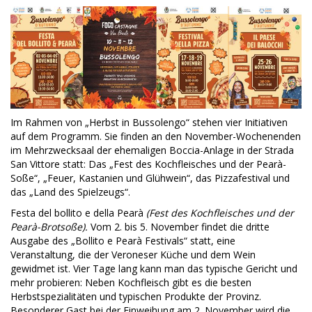
Im Rahmen von „Herbst in Bussolengo“ stehen vier Initiativen
auf dem Programm. Sie finden an den November-Wochenenden
im Mehrzwecksaal der ehemaligen Boccia-Anlage in der Strada
San Vittore statt: Das „Fest des Kochfleisches und der Pearà-
Soße“, „Feuer, Kastanien und Glühwein“, das Pizzafestival und
das „Land des Spielzeugs“.
Festa del bollito e della Pearà
(Fest des Kochfleisches und der
Pearà-Brotsoße).
Vom 2. bis 5. November findet die dritte
Ausgabe des „Bollito e Pearà Festivals“ statt, eine
Veranstaltung, die der Veroneser Küche und dem Wein
gewidmet ist. Vier Tage lang kann man das typische Gericht und
mehr probieren: Neben Kochfleisch gibt es die besten
Herbstspezialitäten und typischen Produkte der Provinz.
Besonderer Gast bei der Einweihung am 2. November wird die