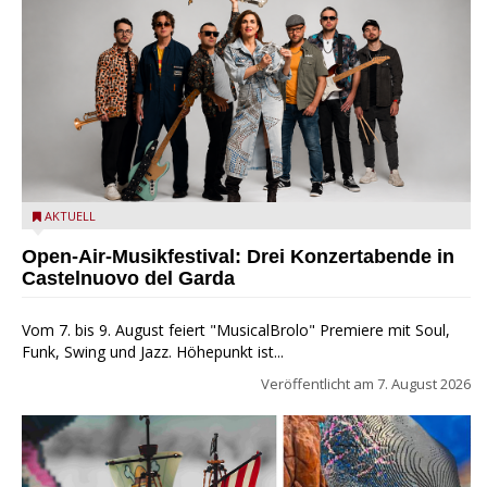
Castelnuovo del Garda: Die "Dirotta su Cuba" zu Gast beim
AKTUELL
MusicalBrolo
Open-Air-Musikfestival: Drei Konzertabende in
Castelnuovo del Garda
Vom 7. bis 9. August feiert "MusicalBrolo" Premiere mit Soul,
Funk, Swing und Jazz. Höhepunkt ist...
Veröffentlicht am
7. August 2026