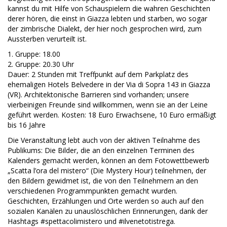
kannst du mit Hilfe von Schauspielern die wahren Geschichten
derer hören, die einst in Giazza lebten und starben, wo sogar
der zimbrische Dialekt, der hier noch gesprochen wird, zum
Aussterben verurteilt ist.
1. Gruppe: 18.00
2. Gruppe: 20.30 Uhr
Dauer: 2 Stunden mit Treffpunkt auf dem Parkplatz des
ehemaligen Hotels Belvedere in der Via di Sopra 143 in Giazza
(VR). Architektonische Barrieren sind vorhanden; unsere
vierbeinigen Freunde sind willkommen, wenn sie an der Leine
geführt werden. Kosten: 18 Euro Erwachsene, 10 Euro ermäßigt
bis 16 Jahre
Die Veranstaltung lebt auch von der aktiven Teilnahme des
Publikums: Die Bilder, die an den einzelnen Terminen des
Kalenders gemacht werden, können an dem Fotowettbewerb
„Scatta l’ora del mistero“ (Die Mystery Hour) teilnehmen, der
den Bildern gewidmet ist, die von den Teilnehmern an den
verschiedenen Programmpunkten gemacht wurden.
Geschichten, Erzählungen und Orte werden so auch auf den
sozialen Kanälen zu unauslöschlichen Erinnerungen, dank der
Hashtags #spettacolimistero und #ilvenetotistrega.