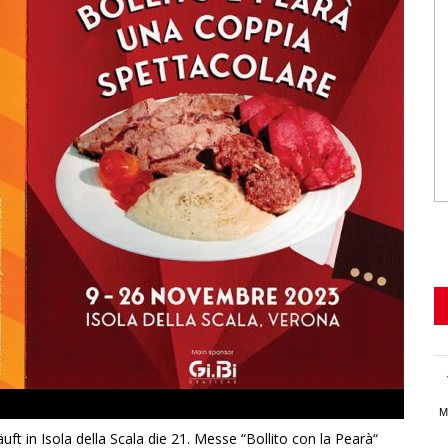
M
t in Isola della Scala die 21. Messe “Bollito con la Pearà“