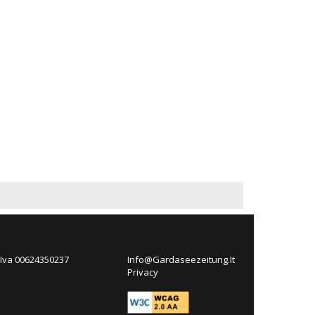
 Iva 00624350237
Info@Gardaseezeitung.It
Privacy