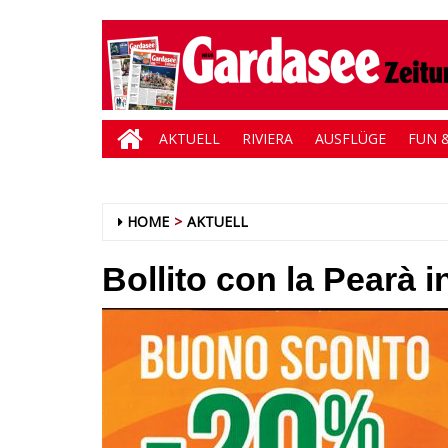
AKTUELL
RIVIERA
AUSFLÜGE
FUN &
HOME
AKTUELL
Bollito con la Pearà i