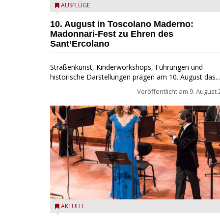
Toscolano Maderno: "Madonnari per Sant'Ercolano"
AUSFLÜGE
10. August in Toscolano Maderno:
Madonnari-Fest zu Ehren des
Sant’Ercolano
Straßenkunst, Kinderworkshops, Führungen und
historische Darstellungen prägen am 10. August das...
Veröffentlicht am
9. August 
Estate Musicale del Garda: Salò ehrt Nino Rota
AKTUELL