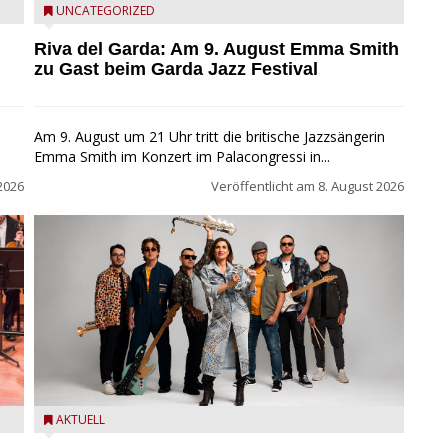
Riva del Garda - Emma Smith zu Gast beim Garda Jazz
UNCATEGORIZED
Festival
Riva del Garda: Am 9. August Emma Smith
zu Gast beim Garda Jazz Festival
Am 9. August um 21 Uhr tritt die britische Jazzsängerin
Emma Smith im Konzert im Palacongressi in...
2026
Veröffentlicht am
8. August 2026
Castelnuovo del Garda: Die "Dirotta su Cuba" zu Gast
AKTUELL
beim MusicalBrolo