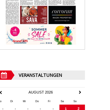
VERANSTALTUNGEN
AUGUST 2026
o
Di
Mi
Do
Fr
Sa
So
2
-
-
-
-
-
1