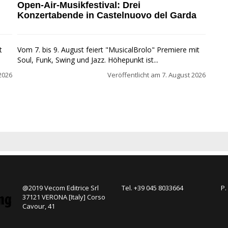
Open-Air-Musikfestival: Drei
Konzertabende in Castelnuovo del Garda
t
Vom 7. bis 9. August feiert "MusicalBrolo" Premiere mit
Soul, Funk, Swing und Jazz. Höhepunkt ist...
2026
Veröffentlicht am
7. August 2026
@2019 Vecom Editrice Srl
Tel. +39 045 8033664
P.
37121 VERONA [Italy] Corso
Cavour, 41