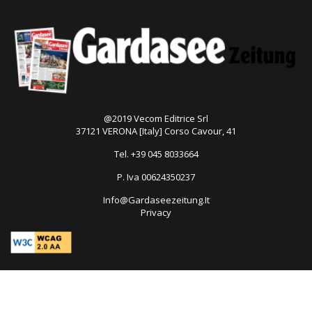
@2019 Vecom Editrice Srl
37121 VERONA [Italy] Corso Cavour, 41
Tel. +39 045 8033664
P. Iva 00624350237
Info@Gardaseezeitung.It
Privacy
Open
in
new
tab