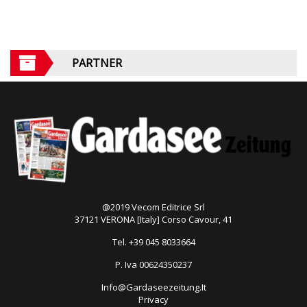
PARTNER
@2019 Vecom Editrice Srl
37121 VERONA [Italy] Corso Cavour, 41
Tel. +39 045 8033664
P. Iva 00624350237
Info@Gardaseezeitung.It
Privacy