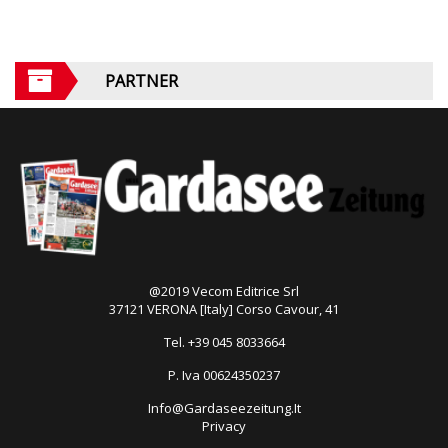
PARTNER
@2019 Vecom Editrice Srl
37121 VERONA [Italy] Corso Cavour, 41
Tel. +39 045 8033664
P. Iva 00624350237
Info@Gardaseezeitung.It
Privacy