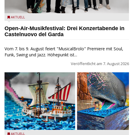
Castelnuovo del Garda: Die "Dirotta su Cuba" zu Gast beim
AKTUELL
MusicalBrolo
Open-Air-Musikfestival: Drei Konzertabende in
Castelnuovo del Garda
Vom 7. bis 9. August feiert "MusicalBrolo" Premiere mit Soul,
Funk, Swing und Jazz. Höhepunkt ist...
Veröffentlicht am
7. August 2026
Laboon aus ONE PIECE als LEGO-Figur im LEGOLAND Water
AKTUELL