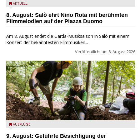
Estate Musicale del Garda: Salò ehrt Nino Rota
AKTUELL
8. August: Salò ehrt Nino Rota mit berühmten
Filmmelodien auf der Piazza Duomo
Am 8. August endet die Garda-Musiksaison in Salò mit einem
Konzert der bekanntesten Filmmusiken...
Veröffentlicht am
8. August 2026
die archäologische Fundstätte Riparo Prà da Stua am Monte
AUSFLÜGE
Baldo
9. August: Geführte Besichtigung der