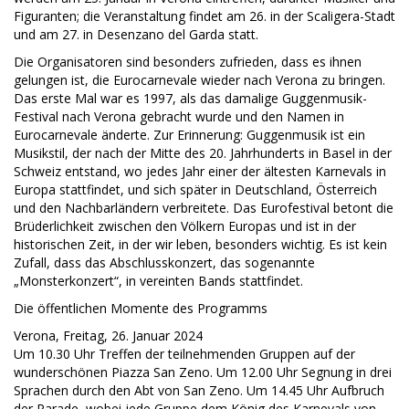
Figuranten; die Veranstaltung findet am 26. in der Scaligera-Stadt
und am 27. in Desenzano del Garda statt.
Die Organisatoren sind besonders zufrieden, dass es ihnen
gelungen ist, die Eurocarnevale wieder nach Verona zu bringen.
Das erste Mal war es 1997, als das damalige Guggenmusik-
Festival nach Verona gebracht wurde und den Namen in
Eurocarnevale änderte. Zur Erinnerung: Guggenmusik ist ein
Musikstil, der nach der Mitte des 20. Jahrhunderts in Basel in der
Schweiz entstand, wo jedes Jahr einer der ältesten Karnevals in
Europa stattfindet, und sich später in Deutschland, Österreich
und den Nachbarländern verbreitete. Das Eurofestival betont die
Brüderlichkeit zwischen den Völkern Europas und ist in der
historischen Zeit, in der wir leben, besonders wichtig. Es ist kein
Zufall, dass das Abschlusskonzert, das sogenannte
„Monsterkonzert“, in vereinten Bands stattfindet.
Die öffentlichen Momente des Programms
Verona, Freitag, 26. Januar 2024
Um 10.30 Uhr Treffen der teilnehmenden Gruppen auf der
wunderschönen Piazza San Zeno. Um 12.00 Uhr Segnung in drei
Sprachen durch den Abt von San Zeno. Um 14.45 Uhr Aufbruch
der Parade, wobei jede Gruppe dem König des Karnevals von