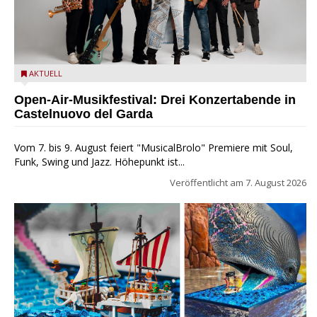
Castelnuovo del Garda: Die "Dirotta su Cuba" zu Gast beim
AKTUELL
MusicalBrolo
Open-Air-Musikfestival: Drei Konzertabende in
Castelnuovo del Garda
Vom 7. bis 9. August feiert "MusicalBrolo" Premiere mit Soul,
Funk, Swing und Jazz. Höhepunkt ist...
Veröffentlicht am
7. August 2026