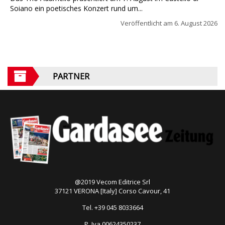
Soiano ein poetisches Konzert rund um...
Veröffentlicht am
6. August 2026
PARTNER
@2019 Vecom Editrice Srl
37121 VERONA [Italy] Corso Cavour, 41
Tel. +39 045 8033664
P. Iva 00624350237