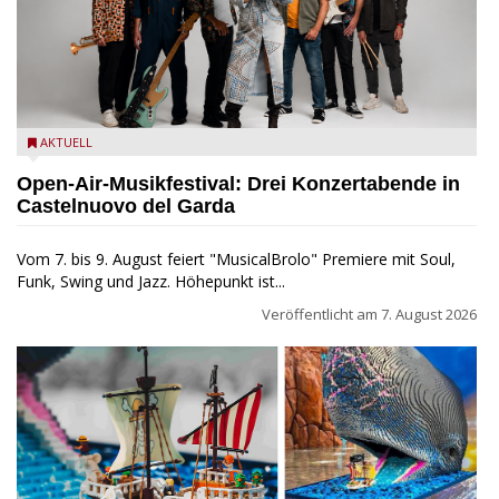
Castelnuovo del Garda: Die "Dirotta su Cuba" zu Gast beim
AKTUELL
MusicalBrolo
Open-Air-Musikfestival: Drei Konzertabende in
Castelnuovo del Garda
Vom 7. bis 9. August feiert "MusicalBrolo" Premiere mit Soul,
Funk, Swing und Jazz. Höhepunkt ist...
Veröffentlicht am
7. August 2026