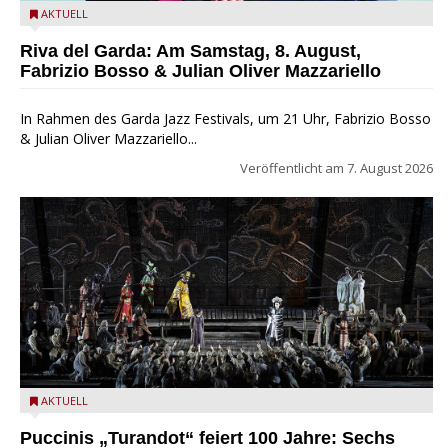
Fabrizio Bosso & Julian Oliver Mazzariello zu Gast beim Garda
AKTUELL
Jazz Festival
Riva del Garda: Am Samstag, 8. August,
Fabrizio Bosso & Julian Oliver Mazzariello
In Rahmen des Garda Jazz Festivals, um 21 Uhr, Fabrizio Bosso
& Julian Oliver Mazzariello...
Veröffentlicht am
7. August 2026
Turandot in der Arena von Verona - Ennevi für Fondazione
AKTUELL
Arena di Verona
Puccinis „Turandot“ feiert 100 Jahre: Sechs