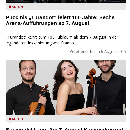
Turandot in der Arena von Verona - Ennevi für Fondazione
AKTUELL
Arena di Verona
Puccinis „Turandot“ feiert 100 Jahre: Sechs
Arena-Aufführungen ab 7. August
„Turandot“ kehrt zum 100. Jubiläum ab dem 7. August in der
legendären Inszenierung von Franco...
Veröffentlicht am
6. August 2026
Trio Adamello
AKTUELL
Soiano del Lago: Am 7. August Kammerkonzert