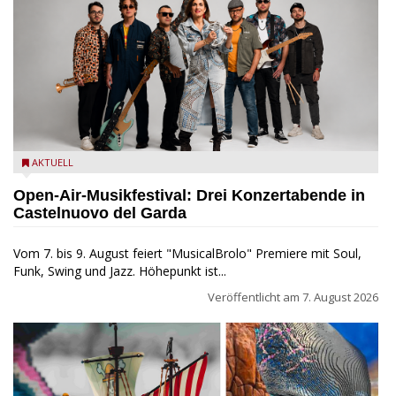
Castelnuovo del Garda: Die "Dirotta su Cuba" zu Gast beim
AKTUELL
MusicalBrolo
Open-Air-Musikfestival: Drei Konzertabende in
Castelnuovo del Garda
Vom 7. bis 9. August feiert "MusicalBrolo" Premiere mit Soul,
Funk, Swing und Jazz. Höhepunkt ist...
Veröffentlicht am
7. August 2026