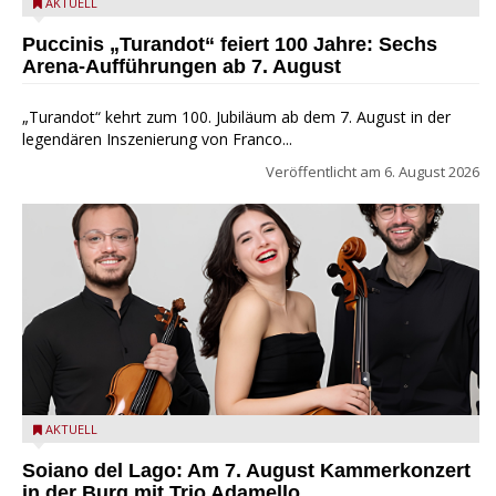
Turandot in der Arena von Verona - Ennevi für Fondazione
AKTUELL
Arena di Verona
Puccinis „Turandot“ feiert 100 Jahre: Sechs
Arena-Aufführungen ab 7. August
„Turandot“ kehrt zum 100. Jubiläum ab dem 7. August in der
legendären Inszenierung von Franco...
Veröffentlicht am
6. August 2026
Trio Adamello
AKTUELL
Soiano del Lago: Am 7. August Kammerkonzert
in der Burg mit Trio Adamello