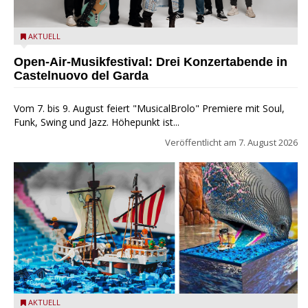
Castelnuovo del Garda: Die "Dirotta su Cuba" zu Gast beim
AKTUELL
MusicalBrolo
Open-Air-Musikfestival: Drei Konzertabende in
Castelnuovo del Garda
Vom 7. bis 9. August feiert "MusicalBrolo" Premiere mit Soul,
Funk, Swing und Jazz. Höhepunkt ist...
Veröffentlicht am
7. August 2026
Laboon aus ONE PIECE als LEGO-Figur im LEGOLAND Water
AKTUELL