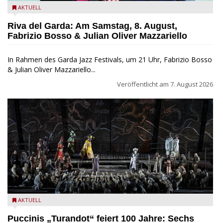
Fabrizio Bosso & Julian Oliver Mazzariello zu Gast beim Garda
AKTUELL
Jazz Festival
Riva del Garda: Am Samstag, 8. August,
Fabrizio Bosso & Julian Oliver Mazzariello
In Rahmen des Garda Jazz Festivals, um 21 Uhr, Fabrizio Bosso
& Julian Oliver Mazzariello...
Veröffentlicht am
7. August 2026
Turandot in der Arena von Verona - Ennevi für Fondazione
AKTUELL
Arena di Verona
Puccinis „Turandot“ feiert 100 Jahre: Sechs