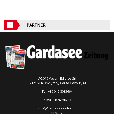
PARTNER
@2019 Vecom Editrice Srl
37121 VERONA [Italy] Corso Cavour, 41
Tel. +39 045 8033664
P. Iva 00624350237
Info@Gardaseezeitung.It
Privacy