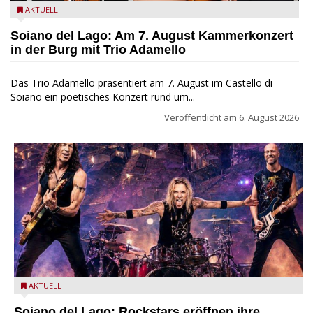
Trio Adamello
AKTUELL
Soiano del Lago: Am 7. August Kammerkonzert
in der Burg mit Trio Adamello
Das Trio Adamello präsentiert am 7. August im Castello di
Soiano ein poetisches Konzert rund um...
Veröffentlicht am
6. August 2026
Stef Burns, Will Hunt und Andrea Torresani im Summer Rock
AKTUELL
Explosion Tour
Soiano del Lago: Rockstars eröffnen ihre