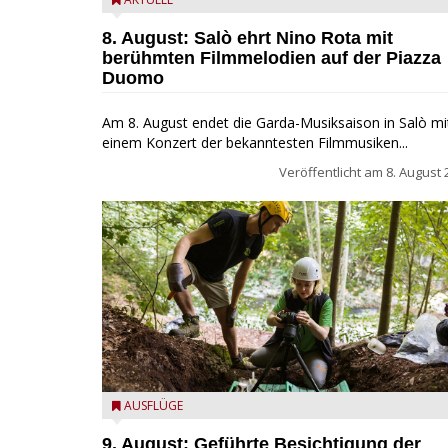
Estate Musicale del Garda: Salò ehrt Nino Rota
8. August: Salò ehrt Nino Rota mit
berühmten Filmmelodien auf der Piazza
Duomo
Am 8. August endet die Garda-Musiksaison in Salò mi
einem Konzert der bekanntesten Filmmusiken...
Veröffentlicht am
8. August 
die archäologische Fundstätte Riparo Prà da Stua a
AUSFLÜGE
Monte Baldo
9. August: Geführte Besichtigung der