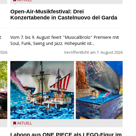
Castelnuovo del Garda: Die "Dirotta su Cuba" zu Gast
beim MusicalBrolo
Open-Air-Musikfestival: Drei
Konzertabende in Castelnuovo del Garda
t
Vom 7. bis 9. August feiert "MusicalBrolo" Premiere mit
Soul, Funk, Swing und Jazz. Höhepunkt ist...
2026
Veröffentlicht am
7. August 2026
m
Laboon aus ONE PIECE als LEGO-Figur im LEGOLAND
AKTUELL
Water Park
Laboon aus ONE PIECE als LEGO-Figur im