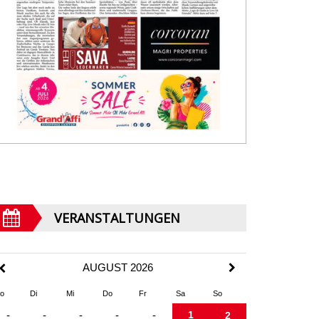
VERANSTALTUNGEN
AUGUST 2026
o
Di
Mi
Do
Fr
Sa
So
1
-
-
-
-
-
2