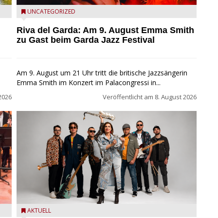
Riva del Garda - Emma Smith zu Gast beim Garda Jazz
UNCATEGORIZED
Festival
Riva del Garda: Am 9. August Emma Smith
zu Gast beim Garda Jazz Festival
Am 9. August um 21 Uhr tritt die britische Jazzsängerin
Emma Smith im Konzert im Palacongressi in...
2026
Veröffentlicht am
8. August 2026
Castelnuovo del Garda: Die "Dirotta su Cuba" zu Gast
AKTUELL