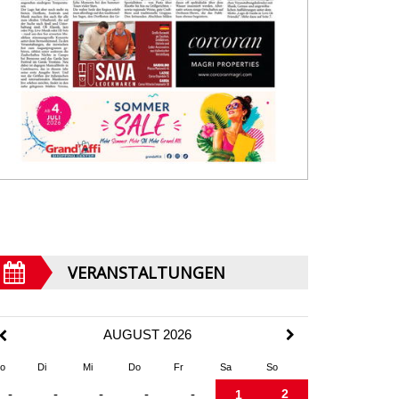
VERANSTALTUNGEN
AUGUST 2026
o
Di
Mi
Do
Fr
Sa
So
2
-
-
-
-
-
1