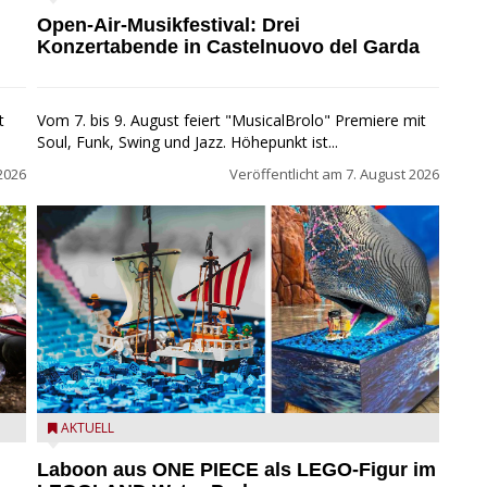
beim MusicalBrolo
Open-Air-Musikfestival: Drei
Konzertabende in Castelnuovo del Garda
t
Vom 7. bis 9. August feiert "MusicalBrolo" Premiere mit
Soul, Funk, Swing und Jazz. Höhepunkt ist...
2026
Veröffentlicht am
7. August 2026
m
Laboon aus ONE PIECE als LEGO-Figur im LEGOLAND
AKTUELL
Water Park
Laboon aus ONE PIECE als LEGO-Figur im