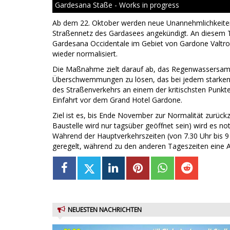
Gardesana Staße - Works in progress
Ab dem 22. Oktober werden neue Unannehmlichkeiten
Straßennetz des Gardasees angekündigt. An diesem T
Gardesana Occidentale im Gebiet von Gardone Valtromp
wieder normalisiert.
Die Maßnahme zielt darauf ab, das Regenwassersam
Überschwemmungen zu lösen, das bei jedem starken Re
des Straßenverkehrs an einem der kritischsten Punkt
Einfahrt vor dem Grand Hotel Gardone.
Ziel ist es, bis Ende November zur Normalität zurück
Baustelle wird nur tagsüber geöffnet sein) wird es n
Während der Hauptverkehrszeiten (von 7.30 Uhr bis 9
geregelt, während zu den anderen Tageszeiten eine Am
NEUESTEN NACHRICHTEN