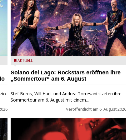
eim
Stef Burns, Will Hunt und Andrea Torresani im Summer
AKTUELL
Rock Explosion Tour
Soiano del Lago: Rockstars eröffnen ihre
lo
„Sommertour“ am 6. August
zio
Stef Burns, Will Hunt und Andrea Torresani starten ihre
Sommertour am 6. August mit einem...
2026
Veröffentlicht am
6. August 2026