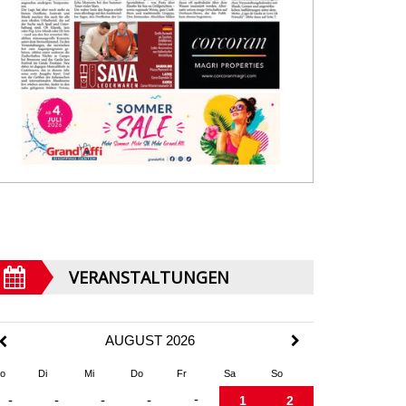
VERANSTALTUNGEN
AUGUST 2026
o
Di
Mi
Do
Fr
Sa
So
-
-
-
-
-
1
2