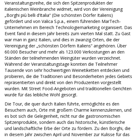
Veranstaltungsreihe, die sich den Spitzenprodukten der
italienischen Weinbranche widmet, wird von der Vereinigung
„Borghi più belli d’Italia“ (Die schönsten Dörfer Italiens)
gefördert und von Valica S.p.a., einem führenden MarTech-
Unternehmen im Bereich Technologiemarketing organisiert. Das
Event fand in diesem Jahr bereits zum vierten Mal statt. Zu Gast
war man in ganz Italien, und dies in zwanzig Orten, die der
Vereinigung der „schönsten Dörfern Italiens“ angehören. Über
60.000 Besucher und mehr als 123.000 Verkostungen an den
Ständen der teilnehmenden Weingüter wurden verzeichnet.
Während der Veranstaltungstage konnten die Teilnehmer
Tausende von sehr hochwertigen Weinetiketten entdecken und
probieren, die die Traditionen und Besonderheiten jedes Gebiets
repräsentierten und direkt von den Produzenten vorgestellt
wurden. Mit Street Food-Angeboten und traditionellen Gerichten
wurde für das leibliche Wohl gesorgt.
Die Tour, die quer durch Italien führte, ermöglichte es den
Besuchern auch, Orte mit großem Charme kennenzulernen, und
es bot sich die Gelegenheit, nicht nur die gastronomischen
Spitzenprodukte, sondern auch das historische, künstlerische
und landschaftliche Erbe der Orte zu fördern. Zu den Borghi, die
in diesem Jahr zwischen April und November zur Kulisse für das