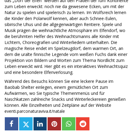
das „Dorf der Elfen“ werden auf den Pfaden der fünf Kontinente
zum Leben erweckt: noch nie da gewesene Ecken, um mit der
Natur zu spielen und spielerisch zu lernen. Im Wolfsreich lernen
die Kinder den Polarwolf kennen, aber auch Schnee-Eulen,
sibirische Uhus und die allgegenwärtigen Rentiere. Spiele und
Musik prägen die weihnachtliche Atmosphäre im Elfendorf, wo
die berühmten Helfer des Weihnachtsmanns alle Kinder mit
Lichtern, Choreografien und Winterliedern unterhalten. Die
magische Reise endet im Spielzeugdorf, dem warmen Ort, an
dem die uralte finnische Legende vom weißen Fuchs dank einer
Projektion von Bildern und Worten zum Thema Nordlicht zum
Leben erweckt wird. Hier gibt es ein interaktives Weihnachtsquiz
und eine besondere Elfenverlosung.
Während des Besuchs können Sie eine leckere Pause im
Baobab Shelter einlegen, einem gemütlichen Ort zum
Aufwärmen, wo Sie typische Themenmenüs und für
Naschkatzen zahlreiche Snacks und Winterleckereien genießen
können. Alle Einzelheiten und Zeitpläne auf der Website
eventi.parconaturaviva.it/natale