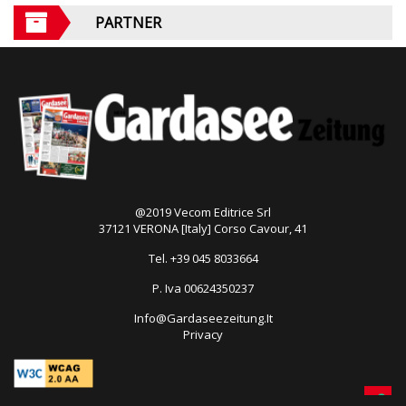
PARTNER
@2019 Vecom Editrice Srl
37121 VERONA [Italy] Corso Cavour, 41
Tel. +39 045 8033664
P. Iva 00624350237
Info@Gardaseezeitung.It
Privacy
Open