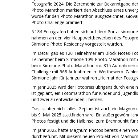
Fotografie 2024. Die Zeremonie zur Bekanntgabe de
Photo Marathon markiert den Abschluss eines unverge
wurde für den Photo Marathon ausgezeichnet, Giova
Photo Challenge prämiert.
5.184 Fotografen haben sich auf dem Portal sirmionef
nahmen an den vier Hauptwettbewerben des Fotoprei
Sirmione Photo Residency vorgestellt wurden.
Im Detail gab es 120 Teilnehmer am Block Notes-Fo
Teilnehmer beim Sirmione 10% Photo Marathon mit 
beim Sirmione Photo Marathon mit 815 Aufnahmen i
Challenge mit 968 Aufnahmen im Wettbewerb. Zahlen, 
Sirmione Jahr für Jahr zur wahren „Heimat der Fotogr
Im Jahr 2025 wird der Fotopreis übrigens durch eine 
ist geplant, ein Fotomarathon für Kinder und Jugendli
und zwei zu entwickelnden Themen.
Das ist aber nicht alles. Geplant ist auch ein Magn
bis 9. Mai 2025 stattfinden wird; Ein außergewöhnli
Photos festigt und die Halbinsel zum Brennpunkt für 
Im Jahr 2022 hatte Magnum Photos bereits einen Wo
durchgeführt. Mit diesem neuen Projekt von Magnum P