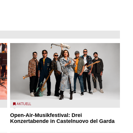
Castelnuovo del Garda: Die "Dirotta su Cuba" zu Gast
AKTUELL
beim MusicalBrolo
Open-Air-Musikfestival: Drei
Konzertabende in Castelnuovo del Garda