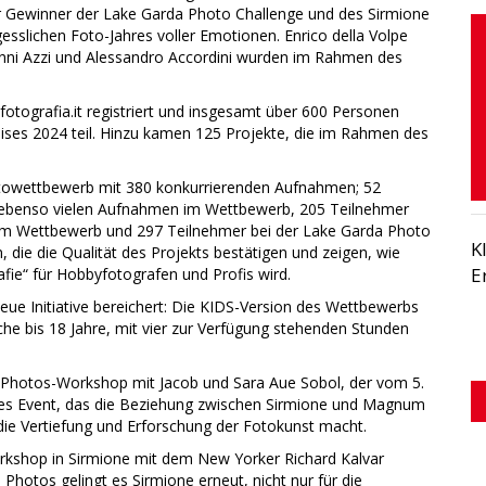
r Gewinner der Lake Garda Photo Challenge und des Sirmione
sslichen Foto-Jahres voller Emotionen. Enrico della Volpe
nni Azzi und Alessandro Accordini wurden im Rahmen des
otografia.it registriert und insgesamt über 600 Personen
ses 2024 teil. Hinzu kamen 125 Projekte, die im Rahmen des
towettbewerb mit 380 konkurrierenden Aufnahmen; 52
ebenso vielen Aufnahmen im Wettbewerb, 205 Teilnehmer
m Wettbewerb und 297 Teilnehmer bei der Lake Garda Photo
K
die die Qualität des Projekts bestätigen und zeigen, wie
E
afie“ für Hobbyfotografen und Profis wird.
neue Initiative bereichert: Die KIDS-Version des Wettbewerbs
che bis 18 Jahre, mit vier zur Verfügung stehenden Stunden
um Photos-Workshop mit Jacob und Sara Aue Sobol, der vom 5.
ches Event, das die Beziehung zwischen Sirmione und Magnum
die Vertiefung und Erforschung der Fotokunst macht.
rkshop in Sirmione mit dem New Yorker Richard Kalvar
hotos gelingt es Sirmione erneut, nicht nur für die