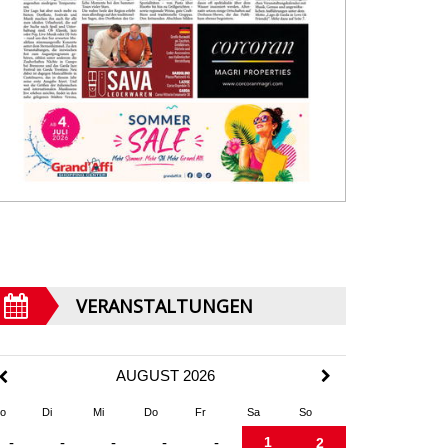
VERANSTALTUNGEN
AUGUST 2026
o
Di
Mi
Do
Fr
Sa
So
1
-
-
-
-
-
2