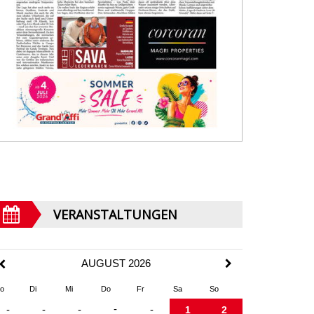
VERANSTALTUNGEN
AUGUST 2026
o
Di
Mi
Do
Fr
Sa
So
-
-
-
-
-
1
2