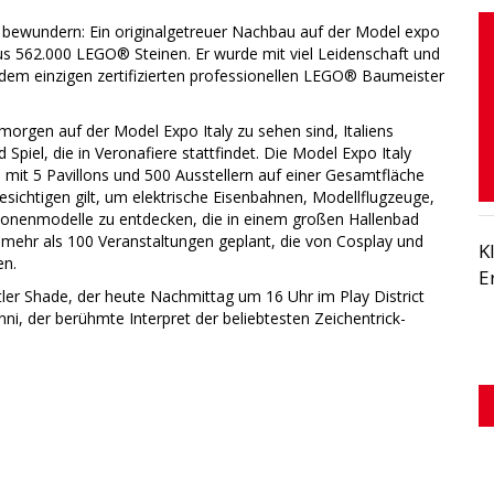
 zu bewundern: Ein originalgetreuer Nachbau auf der Model expo
aus 562.000 LEGO® Steinen. Er wurde mit viel Leidenschaft und
 dem einzigen zertifizierten professionellen LEGO® Baumeister
d morgen auf der Model Expo Italy zu sehen sind, Italiens
 Spiel, die in Veronafiere stattfindet. Die Model Expo Italy
 mit 5 Pavillons und 500 Ausstellern auf einer Gesamtfläche
sichtigen gilt, um elektrische Eisenbahnen, Modellflugzeuge,
eonenmodelle zu entdecken, die in einem großen Hallenbad
ehr als 100 Veranstaltungen geplant, die von Cosplay und
K
en.
E
er Shade, der heute Nachmittag um 16 Uhr im Play District
nni, der berühmte Interpret der beliebtesten Zeichentrick-