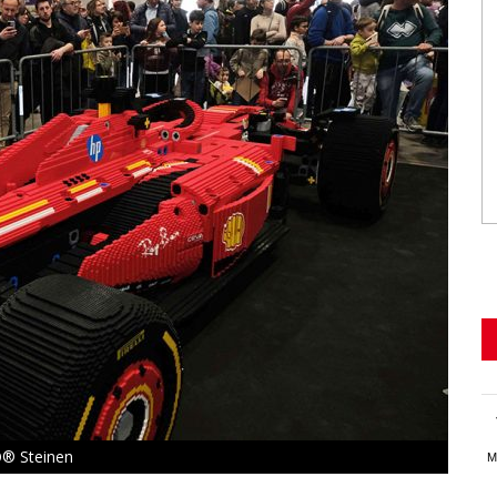
O® Steinen
M