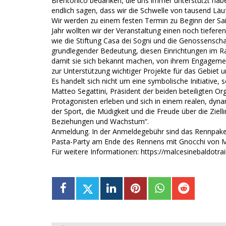
Brentonico bedanken, die uns immer unterstützt hab
endlich sagen, dass wir die Schwelle von tausend Läu
Wir werden zu einem festen Termin zu Beginn der Sais
Jahr wollten wir der Veranstaltung einen noch tiefer
wie die Stiftung Casa dei Sogni und die Genossensch
grundlegender Bedeutung, diesen Einrichtungen im R
damit sie sich bekannt machen, von ihrem Engagemen
zur Unterstützung wichtiger Projekte für das Gebiet 
Es handelt sich nicht um eine symbolische Initiative, 
Matteo Segattini, Präsident der beiden beteiligten O
Protagonisten erleben und sich in einem realen, dy
der Sport, die Müdigkeit und die Freude über die Ziell
Beziehungen und Wachstum“.
Anmeldung. In der Anmeldegebühr sind das Rennpake
Pasta-Party am Ende des Rennens mit Gnocchi von
Für weitere Informationen: https://malcesinebaldotrail