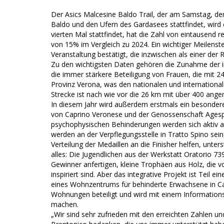
Der Asics Malcesine Baldo Trail, der am Samstag, d
Baldo und den Ufern des Gardasees stattfindet, wird 
vierten Mal stattfindet, hat die Zahl von eintausend
von 15% im Vergleich zu 2024. Ein wichtiger Meilenst
Veranstaltung bestätigt, die inzwischen als einer der 
Zu den wichtigsten Daten gehören die Zunahme der in
die immer stärkere Beteiligung von Frauen, die mit 
Provinz Verona, was den nationalen und international
Strecke ist nach wie vor die 26 km mit über 400 ang
In diesem Jahr wird außerdem erstmals ein besondere
von Caprino Veronese und der Genossenschaft Agesp
psychophysischen Behinderungen werden sich aktiv an
werden an der Verpflegungsstelle in Tratto Spino sein
Verteilung der Medaillen an die Finisher helfen, unter
alles: Die Jugendlichen aus der Werkstatt Oratorio 7
Gewinner anfertigen, kleine Trophäen aus Holz, die 
inspiriert sind. Aber das integrative Projekt ist Tei
eines Wohnzentrums für behinderte Erwachsene in C
Wohnungen beteiligt und wird mit einem Informations
machen.
„Wir sind sehr zufrieden mit den erreichten Zahlen 