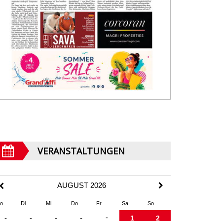
VERANSTALTUNGEN
AUGUST 2026
o
Di
Mi
Do
Fr
Sa
So
-
-
-
-
-
1
2