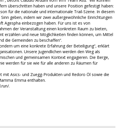
en“, betont Claudio Arduini vom Vrm Team Asd. “Wir können
fern überschritten haben und unsere Position gefestigt haben:
on für die nationale und internationale Trail-Szene. In diesem
en Sinn geben, indem wir zwei außergewöhnliche Einrichtungen
aft Agespha einbezogen haben. Für uns ist es von
ahmen der Veranstaltung einen konkreten Raum zu bieten,
t erzählen und neue Möglichkeiten finden können, um Mittel
und die Gemeinden zu beschaffen“.
sondern um eine konkrete Erfahrung der Beteiligung“, erklärt
rganisationen. Unsere Jugendlichen werden den Weg als
namischen und gemeinsamen Kontext engagieren. Die Berge,
inie werden für sie wie für alle anderen zu Räumen für
t mit Asics- und Zuegg-Produkten und Redoro Öl sowie die
 Mamma Emma enthalten.
.run/.