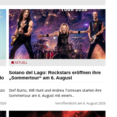
eim
Stef Burns, Will Hunt und Andrea Torresani im Summer
AKTUELL
Rock Explosion Tour
Soiano del Lago: Rockstars eröffnen ihre
lo
„Sommertour“ am 6. August
zio
Stef Burns, Will Hunt und Andrea Torresani starten ihre
Sommertour am 6. August mit einem...
2026
Veröffentlicht am
6. August 2026