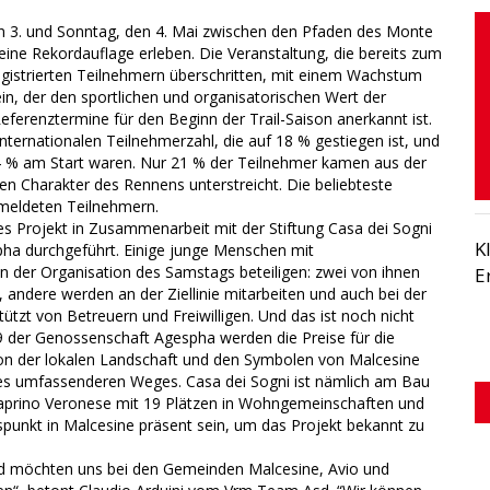
en 3. und Sonntag, den 4. Mai zwischen den Pfaden des Monte
eine Rekordauflage erleben. Die Veranstaltung, die bereits zum
 registrierten Teilnehmern überschritten, mit einem Wachstum
ein, der den sportlichen und organisatorischen Wert der
Referenztermine für den Beginn der Trail-Saison anerkannt ist.
ternationalen Teilnehmerzahl, die auf 18 % gestiegen ist, und
24 % am Start waren. Nur 21 % der Teilnehmer kamen aus der
en Charakter des Rennens unterstreicht. Die beliebteste
emeldeten Teilnehmern.
s Projekt in Zusammenarbeit mit der Stiftung Casa dei Sogni
K
ha durchgeführt. Einige junge Menschen mit
 der Organisation des Samstags beteiligen: zwei von ihnen
E
, andere werden an der Ziellinie mitarbeiten und auch bei der
stützt von Betreuern und Freiwilligen. Und das ist noch nicht
39 der Genossenschaft Agespha werden die Preise für die
von der lokalen Landschaft und den Symbolen von Malcesine
l eines umfassenderen Weges. Casa dei Sogni ist nämlich am Bau
aprino Veronese mit 19 Plätzen in Wohngemeinschaften und
punkt in Malcesine präsent sein, um das Projekt bekannt zu
und möchten uns bei den Gemeinden Malcesine, Avio und