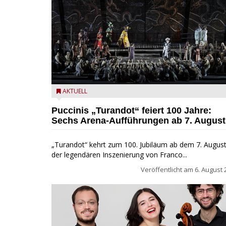
Turandot in der Arena von Verona - Ennevi für
AKTUELL
Fondazione Arena di Verona
Puccinis „Turandot“ feiert 100 Jahre:
Sechs Arena-Aufführungen ab 7. August
„Turandot“ kehrt zum 100. Jubiläum ab dem 7. August
der legendären Inszenierung von Franco...
Veröffentlicht am
6. August 