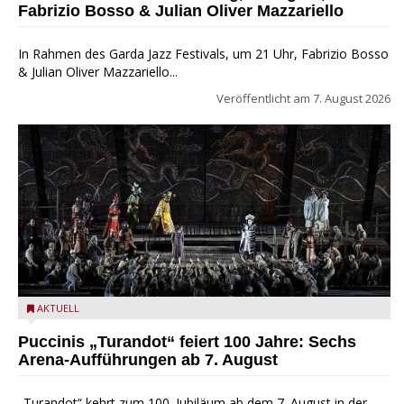
Fabrizio Bosso & Julian Oliver Mazzariello
In Rahmen des Garda Jazz Festivals, um 21 Uhr, Fabrizio Bosso
& Julian Oliver Mazzariello...
Veröffentlicht am
7. August 2026
Turandot in der Arena von Verona - Ennevi für Fondazione
AKTUELL
Arena di Verona
Puccinis „Turandot“ feiert 100 Jahre: Sechs
Arena-Aufführungen ab 7. August
„Turandot“ kehrt zum 100. Jubiläum ab dem 7. August in der