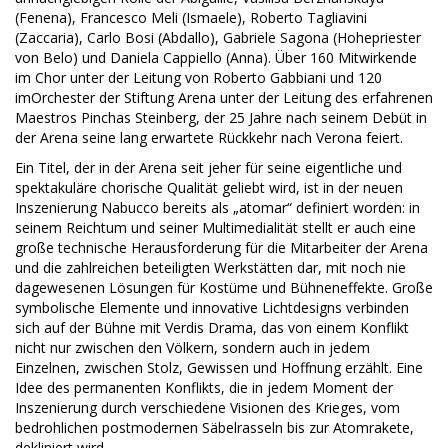
(Fenena), Francesco Meli (Ismaele), Roberto Tagliavini
(Zaccaria), Carlo Bosi (Abdallo), Gabriele Sagona (Hohepriester
von Belo) und Daniela Cappiello (Anna). Über 160 Mitwirkende
im Chor unter der Leitung von Roberto Gabbiani und 120
imOrchester der Stiftung Arena unter der Leitung des erfahrenen
Maestros Pinchas Steinberg, der 25 Jahre nach seinem Debüt in
der Arena seine lang erwartete Rückkehr nach Verona feiert.
Ein Titel, der in der Arena seit jeher für seine eigentliche und
spektakuläre chorische Qualität geliebt wird, ist in der neuen
Inszenierung Nabucco bereits als „atomar“ definiert worden: in
seinem Reichtum und seiner Multimedialität stellt er auch eine
große technische Herausforderung für die Mitarbeiter der Arena
und die zahlreichen beteiligten Werkstätten dar, mit noch nie
dagewesenen Lösungen für Kostüme und Bühneneffekte. Große
symbolische Elemente und innovative Lichtdesigns verbinden
sich auf der Bühne mit Verdis Drama, das von einem Konflikt
nicht nur zwischen den Völkern, sondern auch in jedem
Einzelnen, zwischen Stolz, Gewissen und Hoffnung erzählt. Eine
Idee des permanenten Konflikts, die in jedem Moment der
Inszenierung durch verschiedene Visionen des Krieges, vom
bedrohlichen postmodernen Säbelrasseln bis zur Atomrakete,
dekliniert wird.