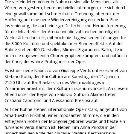
Die verfeindeten Völker in Nabucco sind alle Menschen, alle
Völker, von gestern, heute und vielleicht morgen, die sich durch
eine gewaltsame und schmerzhafte Trennung, aber mit der
Hoffnung auf eine neue Wiedervereinigung entdecken. Eine
Inszenierung, die auch eine große technische Herausforderung
für die Mitarbeiter der Arena und die zahlreichen beteiligten
Werkstätten darstellt, mit noch nie dagewesenen Lösungen für
die 3.000 Kostüme und spektakulären Bühneneffekte. Auf der
Bühne stehen 400 Darsteller, Mimen, Figuranten, Ballo, die in
noch nie dagewesenen Choreographien kämpfen, und natürlich
der Chor, der wahre Protagonist der Oper.
Es ist der neue Nabucco von Giuseppe Verdi, unterzeichnet von
Stefano Poda, den Rai Cultura am Samstag, den 21. Juni um
21.20 Uhr auf Rai 3 anlässlich des Weltmusiktages in
Zusammenarbeit mit dem Kulturministeriumvorstellt. An diesem
Abend unter der Regie von Fabrizio Guttuso Alaimo treten
Cristiana Capotondi und Alessandro Preziosi auf.
Auf der Bühne stehen internationale Opernstars, angeführt von
Amartuvshin Enkhbat, einer imposanten Stimme, die in den
entlegenen Höhen der Mongolei geboren wurde und heute ein
führender Verdi-Bariton ist. Neben ihm Anna Pirozzi in der
unnachgiebigen Rolle der Abigaille, Vasilisa Berzhanskaya