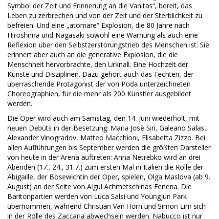
Symbol der Zeit und Erinnerung an die Vanitas“, bereit, das
Leben zu zerbrechen und von der Zeit und der Sterblichkeit zu
befreien. Und eine „atomare“ Explosion, die 80 Jahre nach
Hiroshima und Nagasaki sowohl eine Warnung als auch eine
Reflexion über den Selbstzerstörungstrieb des Menschen ist. Sie
erinnert aber auch an die generative Explosion, die die
Menschheit hervorbrachte, den Urknall. Eine Hochzeit der
Künste und Disziplinen. Dazu gehört auch das Fechten, der
überraschende Protagonist der von Poda unterzeichneten
Choreographien, für die mehr als 200 Künstler ausgebildet
werden.
Die Oper wird auch am Samstag, den 14. Juni wiederholt, mit
neuen Debüts in der Besetzung: Maria Josè Siri, Galeano Salas,
Alexander Vinogradov, Matteo Macchioni, Elisabetta Zizzo. Bei
allen Aufführungen bis September werden die größten Darsteller
von heute in der Arena auftreten: Anna Netrebko wird an drei
Abenden (17., 24., 31.7.) zum ersten Mal in Italien die Rolle der
Abigaille, der Bösewichtin der Oper, spielen, Olga Maslova (ab 9.
August) an der Seite von Aigul Achmetschinas Fenena. Die
Baritonpartien werden von Luca Salsi und Youngjun Park
übernommen, während Christian Van Horn und Simon Lim sich
in der Rolle des Zaccaria abwechseln werden. Nabucco ist nur