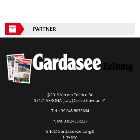
PARTNER
@2019 Vecom Editrice Srl
37121 VERONA [Italy] Corso Cavour, 41
Tel. +39 045 8033664
P. Iva 00624350237
Info@Gardaseezeitung.It
Privacy