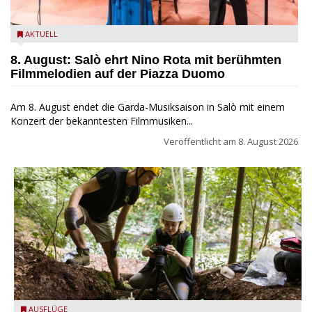
Estate Musicale del Garda: Salò ehrt Nino Rota
AKTUELL
8. August: Salò ehrt Nino Rota mit berühmten
Filmmelodien auf der Piazza Duomo
Am 8. August endet die Garda-Musiksaison in Salò mit einem
Konzert der bekanntesten Filmmusiken...
Veröffentlicht am
8. August 2026
die archäologische Fundstätte Riparo Prà da Stua am Monte
AUSFLÜGE