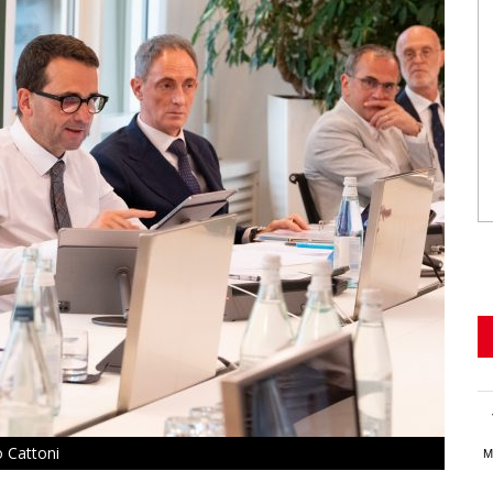
o Cattoni
M