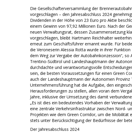
Die Gesellschafterversammlung der Brennerautobahn
vorgeschlagen – den Jahresabschluss 2024 genehmigt
Dividenden in der Höhe von 23 Euro pro Aktie beschlo
einem Gewinn von 97,92 Millionen Euro. Nach der G
neuen Verwaltungsrat, dessen Zusammensetzung klar a
vorgeschlagen, bleibt Hartmann Reichhalter weiterhi
erneut zum Geschäftsführer ernannt wurde. Für beide i
die Veroneserin Alessia Rotta wurde in ihrer Funktion 
dem Weg zur Vergabe der Autobahnkonzession“, so 
Trentino-Südtirol und Landeshauptmann der Autonom
durchdachte und verantwortungsvolle Entscheidungen, di
sein, die besten Voraussetzungen für einen Green Corr
auch der Landeshauptmann der Autonomen Provinz Trie
Unternehmensführung hat die Aufgabe, den eingesch
Herausforderungen zu stellen, allen voran dem Verg
Jahre, inklusive der Umsetzung des damit verbundenen 
„Es ist dies ein bedeutendes Vorhaben der Verwaltun
eine zentrale Verkehrsinfrastruktur zwischen Nord- 
Projekten wie dem Green Corridor, um die Mobilität eff
stets unter Berücksichtigung der Bedürfnisse der bete
Der Jahresabschluss 2024