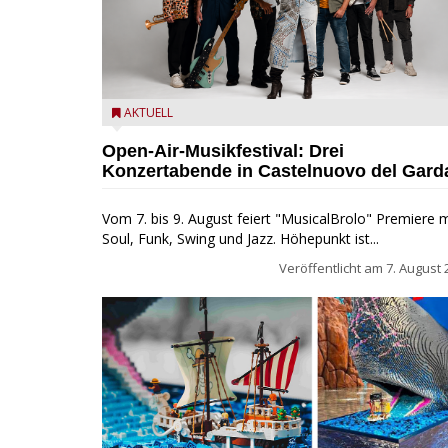
Castelnuovo del Garda: Die "Dirotta su Cuba" zu Gas
AKTUELL
beim MusicalBrolo
Open-Air-Musikfestival: Drei
Konzertabende in Castelnuovo del Gard
Vom 7. bis 9. August feiert "MusicalBrolo" Premiere m
Soul, Funk, Swing und Jazz. Höhepunkt ist...
Veröffentlicht am
7. August 