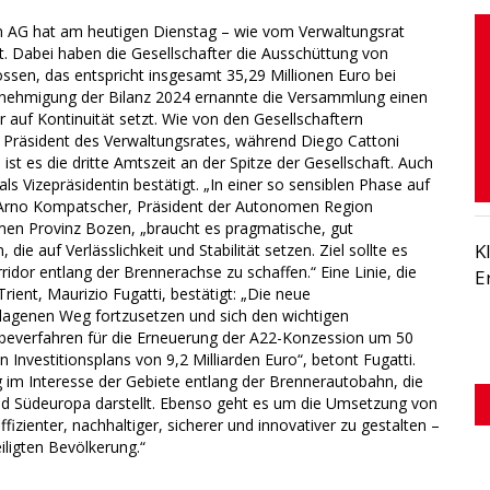
 AG hat am heutigen Dienstag – wie vom Verwaltungsrat
. Dabei haben die Gesellschafter die Ausschüttung von
ssen, das entspricht insgesamt 35,29 Millionen Euro bei
enehmigung der Bilanz 2024 ernannte die Versammlung einen
uf Kontinuität setzt. Wie von den Gesellschaftern
n Präsident des Verwaltungsrates, während Diego Cattoni
st es die dritte Amtszeit an der Spitze der Gesellschaft. Auch
als Vizepräsidentin bestätigt. „In einer so sensiblen Phase auf
Arno Kompatscher, Präsident der Autonomen Region
en Provinz Bozen, „braucht es pragmatische, gut
K
e auf Verlässlichkeit und Stabilität setzen. Ziel sollte es
idor entlang der Brennerachse zu schaffen.“ Eine Linie, die
E
nt, Maurizio Fugatti, bestätigt: „Die neue
lagenen Weg fortzusetzen und sich den wichtigen
abeverfahren für die Erneuerung der A22-Konzession um 50
Investitionsplans von 9,2 Milliarden Euro“, betont Fugatti.
g im Interesse der Gebiete entlang der Brennerautobahn, die
und Südeuropa darstellt. Ebenso geht es um die Umsetzung von
izienter, nachhaltiger, sicherer und innovativer zu gestalten –
iligten Bevölkerung.“