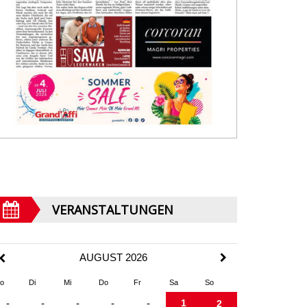
VERANSTALTUNGEN
AUGUST 2026
o
Di
Mi
Do
Fr
Sa
So
1
-
-
-
-
-
2