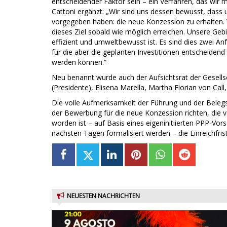
entscheidender Faktor sein – ein Verfahren, das wir
Cattoni ergänzt: „Wir sind uns dessen bewusst, dass un
vorgegeben haben: die neue Konzession zu erhalten. W
dieses Ziel sobald wie möglich erreichen. Unsere Gebi
effizient und umweltbewusst ist. Es sind dies zwei A
für die aber die geplanten Investitionen entscheiden
werden können.“
Neu benannt wurde auch der Aufsichtsrat der Gesells
(Presidente), Elisena Marella, Martha Florian von C
Die volle Aufmerksamkeit der Führung und der Belegsc
der Bewerbung für die neue Konzession richten, die 
worden ist – auf Basis eines eigeninitiierten PPP-Vo
nächsten Tagen formalisiert werden – die Einreichfrist
NEUESTEN NACHRICHTEN