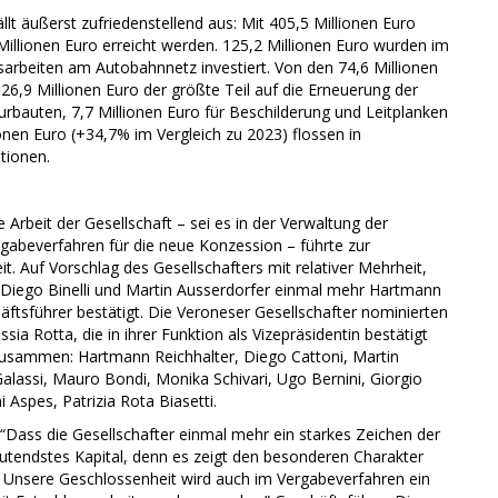
t äußerst zufriedenstellend aus: Mit 405,5 Millionen Euro
llionen Euro erreicht werden. 125,2 Millionen Euro wurden im
sarbeiten am Autobahnnetz investiert. Von den 74,6 Millionen
 26,9 Millionen Euro der größte Teil auf die Erneuerung der
urbauten, 7,7 Millionen Euro für Beschilderung und Leitplanken
ionen Euro (+34,7% im Vergleich zu 2023) flossen in
ationen.
 Arbeit der Gesellschaft – sei es in der Verwaltung der
rgabeverfahren für die neue Konzession – führte zur
t. Auf Vorschlag des Gesellschafters mit relativer Mehrheit,
 Diego Binelli und Martin Ausserdorfer einmal mehr Hartmann
äftsführer bestätigt. Die Veroneser Gesellschafter nominierten
 Rotta, die in ihrer Funktion als Vizepräsidentin bestätigt
 zusammen: Hartmann Reichhalter, Diego Cattoni, Martin
 Galassi, Mauro Bondi, Monika Schivari, Ugo Bernini, Giorgio
 Aspes, Patrizia Rota Biasetti.
 “Dass die Gesellschafter einmal mehr ein starkes Zeichen der
edeutendstes Kapital, denn es zeigt den besonderen Charakter
e. Unsere Geschlossenheit wird auch im Vergabeverfahren ein