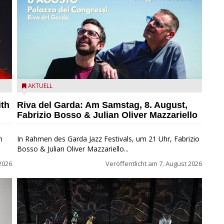
zz
Fabrizio Bosso & Julian Oliver Mazzariello zu Gast beim
AKTUELL
Garda Jazz Festival
ith
Riva del Garda: Am Samstag, 8. August,
Fabrizio Bosso & Julian Oliver Mazzariello
n
In Rahmen des Garda Jazz Festivals, um 21 Uhr, Fabrizio
Bosso & Julian Oliver Mazzariello...
2026
Veröffentlicht am
7. August 2026