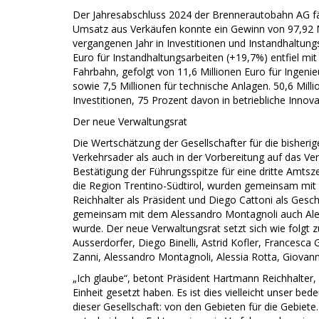
Der Jahresabschluss 2024 der Brennerautobahn AG fäll
Umsatz aus Verkäufen konnte ein Gewinn von 97,92 Mi
vergangenen Jahr in Investitionen und Instandhaltung
Euro für Instandhaltungsarbeiten (+19,7%) entfiel mit
Fahrbahn, gefolgt von 11,6 Millionen Euro für Ingenie
sowie 7,5 Millionen für technische Anlagen. 50,6 Mill
Investitionen, 75 Prozent davon in betriebliche Innov
Der neue Verwaltungsrat
Die Wertschätzung der Gesellschafter für die bisherige
Verkehrsader als auch in der Vorbereitung auf das Ve
Bestätigung der Führungsspitze für eine dritte Amtszei
die Region Trentino-Südtirol, wurden gemeinsam mit
Reichhalter als Präsident und Diego Cattoni als Gesch
gemeinsam mit dem Alessandro Montagnoli auch Alessia
wurde. Der neue Verwaltungsrat setzt sich wie folgt
Ausserdorfer, Diego Binelli, Astrid Kofler, Francesca
Zanni, Alessandro Montagnoli, Alessia Rotta, Giovanni
„Ich glaube“, betont Präsident Hartmann Reichhalter,
Einheit gesetzt haben. Es ist dies vielleicht unser b
dieser Gesellschaft: von den Gebieten für die Gebiet