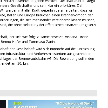
 mit Entschlossenheit angehen werden.” Geschäftsführer Diego
sere Gesellschafter uns sehr klar ein prioritäres Ziel
ir werden mit aller Kraft weiterhin daran arbeiten, dass wir
ete, Italien und Europa brauchen einen Brennerkorridor, der
nforderungen, die sich miteinander vereinbaren lassen müssen,
d sind, die ohne Belastung der öffentlichen Finanzen umgesetzt
chaft, der sich wie folgt zusammensetzt: Rossana Tirone
all, Benno Hofer und Tommaso Zanini.
haft der Gesellschaft wird sich nunmehr auf die Einreichung
vom Infrastruktur- und Verkehrsministerium ausgeschrieben
rschlages der Brennerautobahn AG. Die Bewerbung soll in den
 endet am 30. Juni.