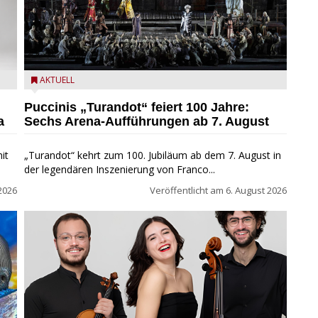
t
Turandot in der Arena von Verona - Ennevi für
AKTUELL
Fondazione Arena di Verona
Puccinis „Turandot“ feiert 100 Jahre:
a
Sechs Arena-Aufführungen ab 7. August
it
„Turandot“ kehrt zum 100. Jubiläum ab dem 7. August in
der legendären Inszenierung von Franco...
2026
Veröffentlicht am
6. August 2026