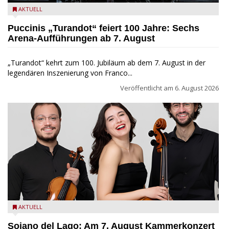
Turandot in der Arena von Verona - Ennevi für Fondazione
AKTUELL
Arena di Verona
Puccinis „Turandot“ feiert 100 Jahre: Sechs
Arena-Aufführungen ab 7. August
„Turandot“ kehrt zum 100. Jubiläum ab dem 7. August in der
legendären Inszenierung von Franco...
Veröffentlicht am
6. August 2026
Trio Adamello
AKTUELL
Soiano del Lago: Am 7. August Kammerkonzert