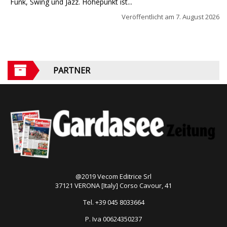
Funk, Swing und Jazz. Höhepunkt ist...
Veröffentlicht am
7. August 2026
PARTNER
@2019 Vecom Editrice Srl
37121 VERONA [Italy] Corso Cavour, 41
Tel. +39 045 8033664
P. Iva 00624350237