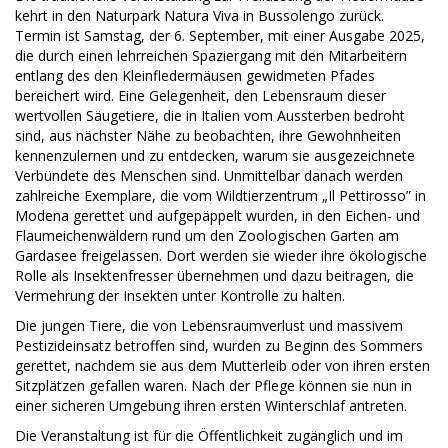
kehrt in den Naturpark Natura Viva in Bussolengo zurück.
Termin ist Samstag, der 6. September, mit einer Ausgabe 2025,
die durch einen lehrreichen Spaziergang mit den Mitarbeitern
entlang des den Kleinfledermäusen gewidmeten Pfades
bereichert wird. Eine Gelegenheit, den Lebensraum dieser
wertvollen Säugetiere, die in Italien vom Aussterben bedroht
sind, aus nächster Nähe zu beobachten, ihre Gewohnheiten
kennenzulernen und zu entdecken, warum sie ausgezeichnete
Verbündete des Menschen sind. Unmittelbar danach werden
zahlreiche Exemplare, die vom Wildtierzentrum „Il Pettirosso” in
Modena gerettet und aufgepäppelt wurden, in den Eichen- und
Flaumeichenwäldern rund um den Zoologischen Garten am
Gardasee freigelassen. Dort werden sie wieder ihre ökologische
Rolle als Insektenfresser übernehmen und dazu beitragen, die
Vermehrung der Insekten unter Kontrolle zu halten.
Die jungen Tiere, die von Lebensraumverlust und massivem
Pestizideinsatz betroffen sind, wurden zu Beginn des Sommers
gerettet, nachdem sie aus dem Mutterleib oder von ihren ersten
Sitzplätzen gefallen waren. Nach der Pflege können sie nun in
einer sicheren Umgebung ihren ersten Winterschlaf antreten.
Die Veranstaltung ist für die Öffentlichkeit zugänglich und im