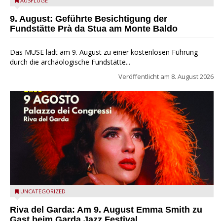
die archäologische Fundstätte Riparo Prà da Stua am Monte
AUSFLÜGE
Baldo
9. August: Geführte Besichtigung der
Fundstätte Prà da Stua am Monte Baldo
Das MUSE lädt am 9. August zu einer kostenlosen Führung
durch die archäologische Fundstätte...
Veröffentlicht am
8. August 2026
Riva del Garda - Emma Smith zu Gast beim Garda Jazz
UNCATEGORIZED
Festival
Riva del Garda: Am 9. August Emma Smith zu
Gast beim Garda Jazz Festival