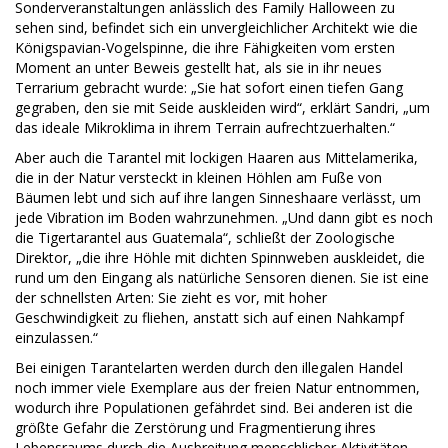
Sonderveranstaltungen anlässlich des Family Halloween zu
sehen sind, befindet sich ein unvergleichlicher Architekt wie die
Königspavian-Vogelspinne, die ihre Fähigkeiten vom ersten
Moment an unter Beweis gestellt hat, als sie in ihr neues
Terrarium gebracht wurde: „Sie hat sofort einen tiefen Gang
gegraben, den sie mit Seide auskleiden wird“, erklärt Sandri, „um
das ideale Mikroklima in ihrem Terrain aufrechtzuerhalten.“
Aber auch die Tarantel mit lockigen Haaren aus Mittelamerika,
die in der Natur versteckt in kleinen Höhlen am Fuße von
Bäumen lebt und sich auf ihre langen Sinneshaare verlässt, um
jede Vibration im Boden wahrzunehmen. „Und dann gibt es noch
die Tigertarantel aus Guatemala“, schließt der Zoologische
Direktor, „die ihre Höhle mit dichten Spinnweben auskleidet, die
rund um den Eingang als natürliche Sensoren dienen. Sie ist eine
der schnellsten Arten: Sie zieht es vor, mit hoher
Geschwindigkeit zu fliehen, anstatt sich auf einen Nahkampf
einzulassen.“
Bei einigen Tarantelarten werden durch den illegalen Handel
noch immer viele Exemplare aus der freien Natur entnommen,
wodurch ihre Populationen gefährdet sind. Bei anderen ist die
größte Gefahr die Zerstörung und Fragmentierung ihres
Lebensraums durch die Ausbreitung menschlicher Aktivitäten.