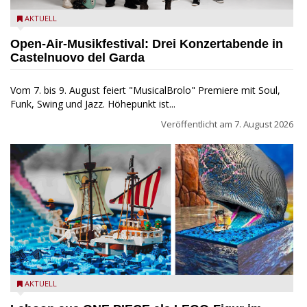
Castelnuovo del Garda: Die "Dirotta su Cuba" zu Gast beim
AKTUELL
MusicalBrolo
Open-Air-Musikfestival: Drei Konzertabende in
Castelnuovo del Garda
Vom 7. bis 9. August feiert "MusicalBrolo" Premiere mit Soul,
Funk, Swing und Jazz. Höhepunkt ist...
Veröffentlicht am
7. August 2026
Laboon aus ONE PIECE als LEGO-Figur im LEGOLAND Water
AKTUELL
Park