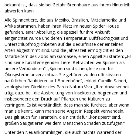
bekannt ist, dass sie bei Gefahr Brennhaare aus ihrem Hinterleib
abwerfen kann.
Alle Spinnentiere, die aus Mexiko, Brasilien, Mittelamerika und
Afrika stammen, haben ihren Platz im neuen Spider House
gefunden, einer Abteilung, die speziell für ihre Ankunft
eingerichtet wurde und deren Temperatur, Luftfeuchtigkeit und
Unterschlupfmöglichkeiten auf die Bedürfnisse der einzelnen
Arten abgestimmt sind. Und die Jahreszeit ermöglicht es den
Mitarbeitern des Zoos am Gardasee, einen Appell zu starten: „Es
sind keine furchterregenden Tiere. Betrachten wir Spinnen als
unsere Verbündeten”. „Spinnen sind scheu, leise und für
Ökosysteme unverzichtbar. Sie gehören zu den effektivsten
natürlichen Raubtieren auf Bodenhöhe“, erklärt Camillo Sandri,
zoologischer Direktor des Parco Natura Viva. „Ihre Anwesenheit
trägt dazu bei, die Ausbreitung von Insekten zu begrenzen und
insbesondere den Druck auf Pflanzen und Kulturen zu
verringern. Es ist verständlich, dass man sie fürchtet, aber wenn
man sie kennt, kann man seine Angst in Respekt verwandeln.
Das gilt auch für Taranteln, die nicht dafür „konzipiert“ sind,
großen Säugetieren wie dem Menschen Schaden zuzufügen.“
Unter den Neuankömmlingen, die auch nachts während der