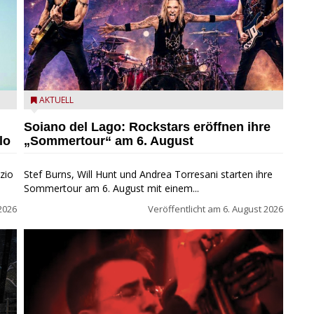
eim
Stef Burns, Will Hunt und Andrea Torresani im Summer
AKTUELL
Rock Explosion Tour
Soiano del Lago: Rockstars eröffnen ihre
lo
„Sommertour“ am 6. August
zio
Stef Burns, Will Hunt und Andrea Torresani starten ihre
Sommertour am 6. August mit einem...
2026
Veröffentlicht am
6. August 2026