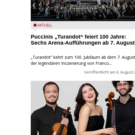
Turandot in der Arena von Verona - Ennevi für
AKTUELL
Fondazione Arena di Verona
Puccinis „Turandot“ feiert 100 Jahre:
Sechs Arena-Aufführungen ab 7. August
„Turandot“ kehrt zum 100. Jubiläum ab dem 7. August
der legendären Inszenierung von Franco...
Veröffentlicht am
6. August 