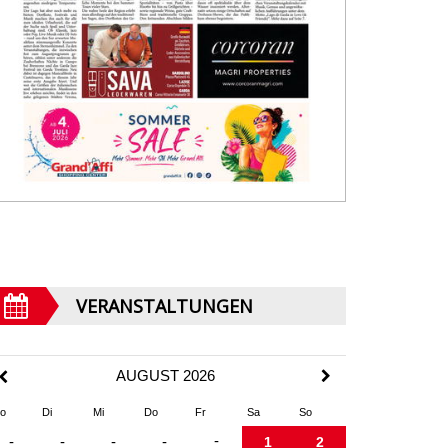
VERANSTALTUNGEN
AUGUST 2026
o
Di
Mi
Do
Fr
Sa
So
-
-
-
-
-
1
2