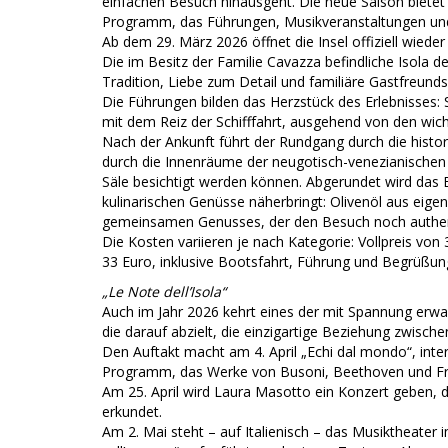
einfachen Besuch hinausgeht. Die neue Saison bietet
Programm, das Führungen, Musikveranstaltungen und
Ab dem 29. März 2026 öffnet die Insel offiziell wieder 
Die im Besitz der Familie Cavazza befindliche Isola de
Tradition, Liebe zum Detail und familiäre Gastfreund
Die Führungen bilden das Herzstück des Erlebnisses:
mit dem Reiz der Schifffahrt, ausgehend von den wic
Nach der Ankunft führt der Rundgang durch die historis
durch die Innenräume der neugotisch-venezianischen V
Säle besichtigt werden können. Abgerundet wird das Er
kulinarischen Genüsse näherbringt: Olivenöl aus eig
gemeinsamen Genusses, der den Besuch noch authen
Die Kosten variieren je nach Kategorie: Vollpreis von
33 Euro, inklusive Bootsfahrt, Führung und Begrüßun
„Le Note dell’Isola“
Auch im Jahr 2026 kehrt eines der mit Spannung erwart
die darauf abzielt, die einzigartige Beziehung zwisc
Den Auftakt macht am 4. April „Echi dal mondo“, interp
Programm, das Werke von Busoni, Beethoven und Fr
Am 25. April wird Laura Masotto ein Konzert geben, d
erkundet.
Am 2. Mai steht – auf Italienisch – das Musiktheater 