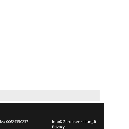
 Iva 00624350237
Info@Gardaseezeitung.It
Privacy