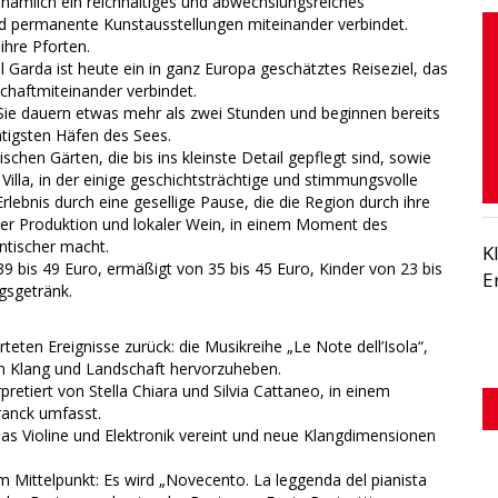
 nämlich ein reichhaltiges und abwechslungsreiches
 permanente Kunstausstellungen miteinander verbindet.
ihre Pforten.
l Garda ist heute ein in ganz Europa geschätztes Reiseziel, das
schaftmiteinander verbindet.
 Sie dauern etwas mehr als zwei Stunden und beginnen bereits
htigsten Häfen des Sees.
chen Gärten, die bis ins kleinste Detail gepflegt sind, sowie
illa, in der einige geschichtsträchtige und stimmungsvolle
lebnis durch eine gesellige Pause, die die Region durch ihre
ener Produktion und lokaler Wein, in einem Moment des
tischer macht.
K
 39 bis 49 Euro, ermäßigt von 35 bis 45 Euro, Kinder von 23 bis
E
gsgetränk.
eten Ereignisse zurück: die Musikreihe „Le Note dell’Isola“,
hen Klang und Landschaft hervorzuheben.
retiert von Stella Chiara und Silvia Cattaneo, in einem
anck umfasst.
as Violine und Elektronik vereint und neue Klangdimensionen
im Mittelpunkt: Es wird „Novecento. La leggenda del pianista