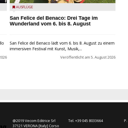
San Felice del Benaco: Drei Tage im Wunderland
AUSFLÜGE
San Felice del Benaco: Drei Tage im
Wunderland vom 6. bis 8. August
llo
San Felice del Benaco lädt vom 6. bis 8. August zu einem
immersiven Festival mit Kunst, Musik,...
2026
Veröffentlicht am
5. August 2026
@2019 Vecom Editrice Srl
Tel. +39 045 8033664
P.
37121 VERONA [Italy] Corso