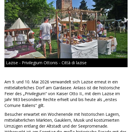
Lazise - Privilegium Ottonis - Città di lazise
Am 9. und 10. Mai 2026 verwandelt sich Lazise erneut in ein
mittelalterliches Dorf am Gardasee. Anlass ist die historische
Feier des „Privilegium“ von Kaiser Otto II., mit dem Lazise im
Jahr 983 besondere Rechte erhielt und bis heute als „erstes
Comune Italiens“ gilt.
Besucher erwartet ein Wochenende mit historischen Lagern,
mittelalterlichen Märkten, Gauklern, Musik und kostümierten
Umzügen entlang der Altstadt und der Seepromenade.
Höhepunkt ist am Sonntag die große historische Parade mit der