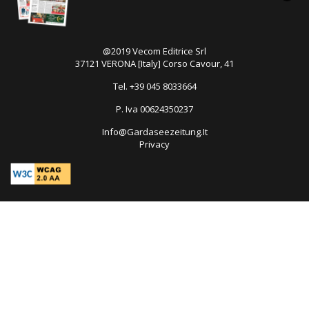
@2019 Vecom Editrice Srl
37121 VERONA [Italy] Corso Cavour, 41
Tel. +39 045 8033664
P. Iva 00624350237
Info@Gardaseezeitung.It
Privacy
Open
in
new
tab