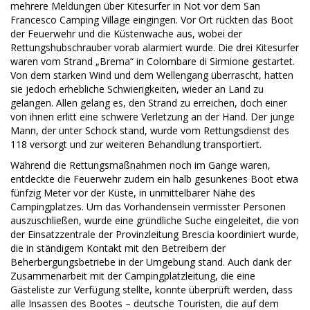
mehrere Meldungen über Kitesurfer in Not vor dem San
Francesco Camping Village eingingen. Vor Ort rückten das Boot
der Feuerwehr und die Küstenwache aus, wobei der
Rettungshubschrauber vorab alarmiert wurde. Die drei Kitesurfer
waren vom Strand „Brema“ in Colombare di Sirmione gestartet.
Von dem starken Wind und dem Wellengang überrascht, hatten
sie jedoch erhebliche Schwierigkeiten, wieder an Land zu
gelangen. Allen gelang es, den Strand zu erreichen, doch einer
von ihnen erlitt eine schwere Verletzung an der Hand. Der junge
Mann, der unter Schock stand, wurde vom Rettungsdienst des
118 versorgt und zur weiteren Behandlung transportiert.
Während die Rettungsmaßnahmen noch im Gange waren,
entdeckte die Feuerwehr zudem ein halb gesunkenes Boot etwa
fünfzig Meter vor der Küste, in unmittelbarer Nähe des
Campingplatzes. Um das Vorhandensein vermisster Personen
auszuschließen, wurde eine gründliche Suche eingeleitet, die von
der Einsatzzentrale der Provinzleitung Brescia koordiniert wurde,
die in ständigem Kontakt mit den Betreibern der
Beherbergungsbetriebe in der Umgebung stand. Auch dank der
Zusammenarbeit mit der Campingplatzleitung, die eine
Gästeliste zur Verfügung stellte, konnte überprüft werden, dass
alle Insassen des Bootes – deutsche Touristen, die auf dem