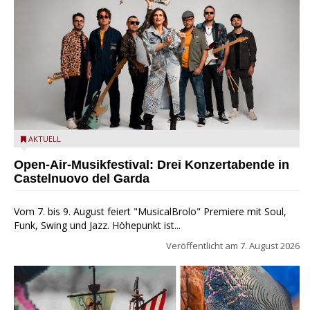
Castelnuovo del Garda: Die "Dirotta su Cuba" zu Gast beim
AKTUELL
MusicalBrolo
Open-Air-Musikfestival: Drei Konzertabende in
Castelnuovo del Garda
Vom 7. bis 9. August feiert "MusicalBrolo" Premiere mit Soul,
Funk, Swing und Jazz. Höhepunkt ist...
Veröffentlicht am
7. August 2026